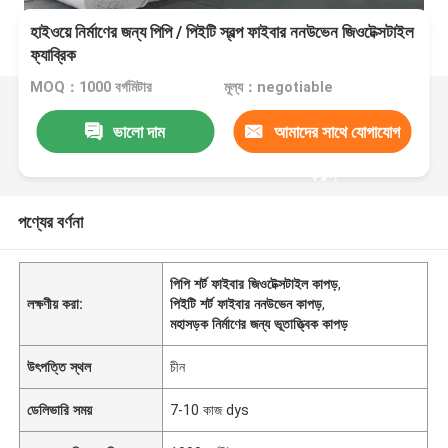
হাইওয়ে নির্মাণের জন্য পিপি / পিইটি স্বল্প ফাইবার ননউভেন জিওটেক্সটাইল
ফ্যাব্রিক
MOQ：1000 বর্গমিটার
মূল্য：negotiable
ভালো দাম
আমাদের সাথে যোগাযোগ
করুন
পণ্যের বর্ণনা
পিপি শর্ট ফাইবার জিওটেক্সটাইল কাপড়
,
লক্ষণীয় করা:
পিইটি শর্ট ফাইবার ননউভেন কাপড়
,
মহাসড়ক নির্মাণের জন্য ভূতাত্ত্বিক কাপড়
উৎপত্তি স্থল
চীন
ডেলিভারি সময়
7-10 কাজ dys