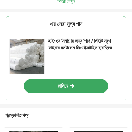
আরো দেখুন
এর সেরা মূল্য পান
হাইওয়ে নির্মাণের জন্য পিপি / পিইটি স্বল্প
ফাইবার ননউভেন জিওটেক্সটাইল ফ্যাব্রিক
চালিয়ে
প্রস্তাবিত পণ্য