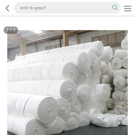
1
/
1