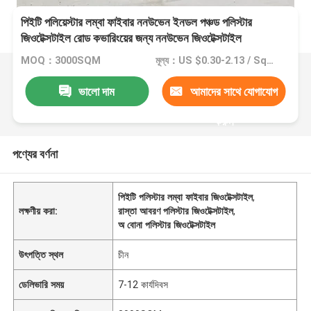
পিইটি পলিয়েস্টার লম্বা ফাইবার ননউভেন ইনডল পঞ্চড পলিস্টার
জিওটেক্সটাইল রোড কভারিংয়ের জন্য ননউভেন জিওটেক্সটাইল
MOQ：3000SQM
মূল্য：US $0.30-2.13 / Square Meter
ভালো দাম
আমাদের সাথে যোগাযোগ
করুন
পণ্যের বর্ণনা
পিইটি পলিস্টার লম্বা ফাইবার জিওটেক্সটাইল
,
লক্ষণীয় করা:
রাস্তা আবরণ পলিস্টার জিওটেক্সটাইল
,
অ বোনা পলিস্টার জিওটেক্সটাইল
উৎপত্তি স্থল
চীন
ডেলিভারি সময়
7-12 কার্যদিবস