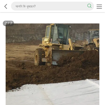
2
/
7