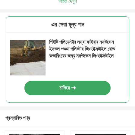
আরো দেখুন
এর সেরা মূল্য পান
পিইটি পলিয়েস্টার লম্বা ফাইবার ননউভেন
ইনডল পঞ্চড পলিস্টার জিওটেক্সটাইল রোড
কভারিংয়ের জন্য ননউভেন জিওটেক্সটাইল
চালিয়ে
প্রস্তাবিত পণ্য