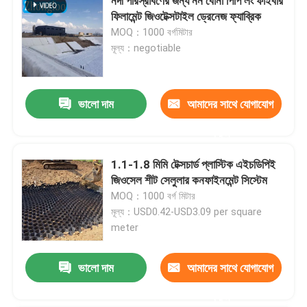
নদী পরিস্রাবণের জন্য নন বোনা পিপি লং ফাইবার
ফিলামেন্ট জিওটেক্সটাইল ড্রেনেজ ফ্যাব্রিক
MOQ：1000 বর্গমিটার
মূল্য：negotiable
ভালো দাম
আমাদের সাথে যোগাযোগ
করুন
1.1-1.8 মিমি টেক্সচার্ড প্লাস্টিক এইচডিপিই
জিওসেল শীট সেলুলার কনফাইনমেন্ট সিস্টেম
MOQ：1000 বর্গ মিটার
মূল্য：USD0.42-USD3.09 per square
meter
ভালো দাম
আমাদের সাথে যোগাযোগ
করুন