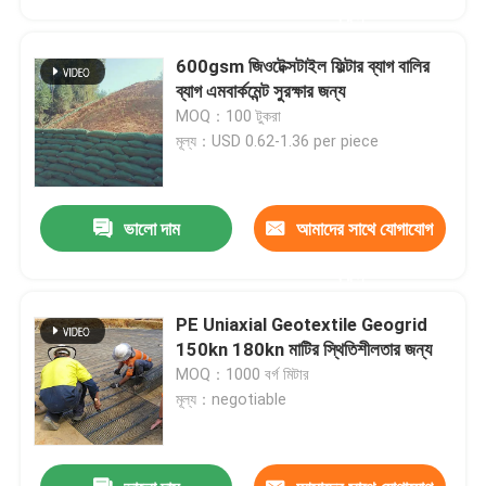
করুন
600gsm জিওটেক্সটাইল ফিল্টার ব্যাগ বালির
ব্যাগ এমবার্কমেন্ট সুরক্ষার জন্য
MOQ：100 টুকরা
মূল্য：USD 0.62-1.36 per piece
ভালো দাম
আমাদের সাথে যোগাযোগ
করুন
PE Uniaxial Geotextile Geogrid
বাড়ি
150kn 180kn মাটির স্থিতিশীলতার জন্য
MOQ：1000 বর্গ মিটার
মূল্য：negotiable
পণ্য
ভিডিও