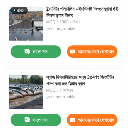
ইন্ডাস্ট্রি পলিথিলিন এইচডিপিই জিওমেম্ব্রানা 60
মিলস ড্যাম লিনার
MOQ：1000 বর্গমিটার
মূল্য：negotiable
ভালো দাম
আমাদের সাথে যোগাযোগ
করুন
স্লাজ ডিওয়াটারিংয়ের জন্য 3x4ft জিওটিউব
পাম্প করা জল ফিল্টার ব্যাগ
MOQ：1 পিসিএস
মূল্য：negotiable
ভালো দাম
আমাদের সাথে যোগাযোগ