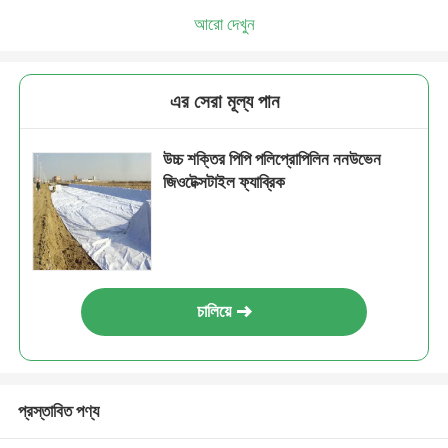
আরো দেখুন
এর সেরা মূল্য পান
উচ্চ শক্তির পিপি পলিপ্রোপিলিন ননউভেন
জিওটেক্সটাইল ফ্যাব্রিক
চালিয়ে
প্রস্তাবিত পণ্য