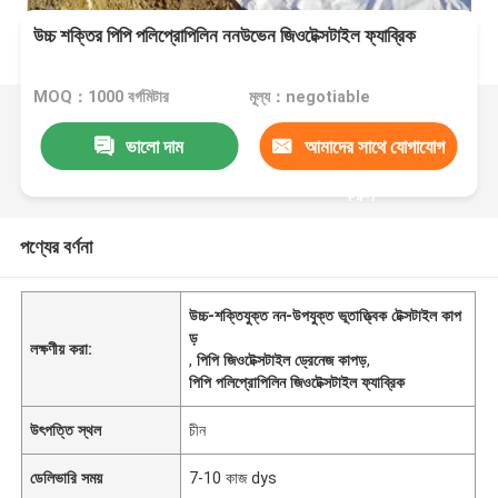
উচ্চ শক্তির পিপি পলিপ্রোপিলিন ননউভেন জিওটেক্সটাইল ফ্যাব্রিক
MOQ：1000 বর্গমিটার
মূল্য：negotiable
ভালো দাম
আমাদের সাথে যোগাযোগ
করুন
পণ্যের বর্ণনা
উচ্চ-শক্তিযুক্ত নন-উপযুক্ত ভূতাত্ত্বিক টেক্সটাইল কাপ
ড়
লক্ষণীয় করা:
,
পিপি জিওটেক্সটাইল ড্রেনেজ কাপড়
,
পিপি পলিপ্রোপিলিন জিওটেক্সটাইল ফ্যাব্রিক
উৎপত্তি স্থল
চীন
ডেলিভারি সময়
7-10 কাজ dys