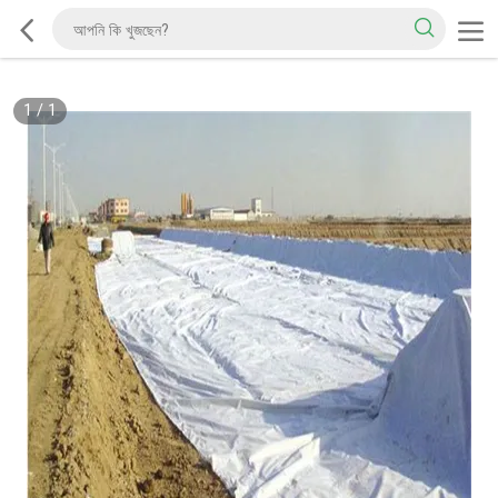
1
/
1