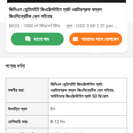
জিসিএল বেন্টোনাইট জিওটেক্সটাইল ম্যাট ওয়াটারপ্রুফ কম্বল
জিওসিন্থেটিক ক্লে লাইনার
MOQ：1000 বর্গ মিটার/বর্গ মিটার
মূল্য：USD 0.68-1.31 per square meter
ভালো দাম
আমাদের সাথে যোগাযোগ
করুন
পণ্যের বর্ণনা
জিসিএল বেন্টোনাইট জিওটেক্সটাইল ম্যাট
,
লক্ষণীয় করা:
ওয়াটারপ্রুফ কম্বল জিওসিন্থেটিক ক্লে লাইনার
,
আউটডোর জিওটেক্সটাইল ম্যাট 50 মি/রোল
উৎপত্তি স্থল
চীন
ডেলিভারি সময়
8-12 দিন