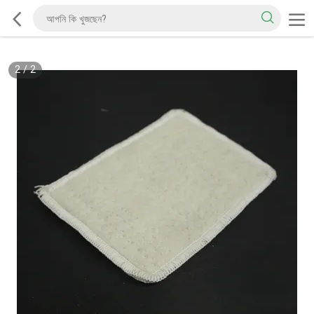
2
/
2