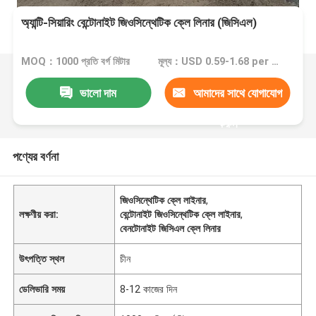
অ্যান্টি-সিয়ারিং বেন্টোনাইট জিওসিন্থেটিক ক্লে লিনার (জিসিএল)
MOQ：1000 প্রতি বর্গ মিটার
মূল্য：USD 0.59-1.68 per square meter
ভালো দাম
আমাদের সাথে যোগাযোগ
করুন
পণ্যের বর্ণনা
জিওসিন্থেটিক ক্লে লাইনার
,
লক্ষণীয় করা:
বেন্টোনাইট জিওসিন্থেটিক ক্লে লাইনার
,
বেনটোনাইট জিসিএল ক্লে লিনার
উৎপত্তি স্থল
চীন
ডেলিভারি সময়
8-12 কাজের দিন