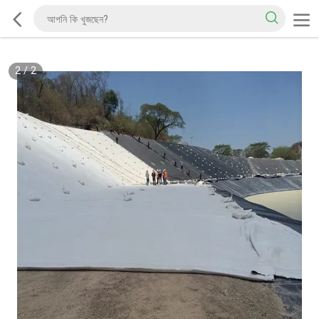
2
/
2