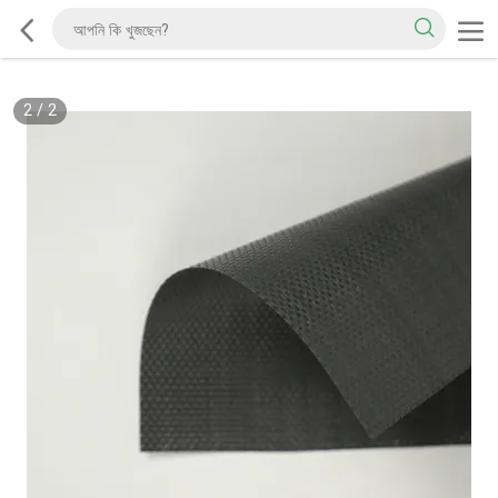
2
/
2