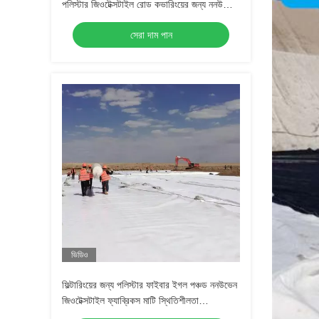
পলিস্টার জিওটেক্সটাইল রোড কভারিংয়ের জন্য ননউভেন
জিওটেক্সটাইল
সেরা দাম পান
ভিডিও
ফিল্টারিংয়ের জন্য পলিস্টার ফাইবার ইগল পঞ্চড ননউভেন
জিওটেক্সটাইল ফ্যাব্রিকস মাটি স্থিতিশীলতা
ড্রেনাইজেশন