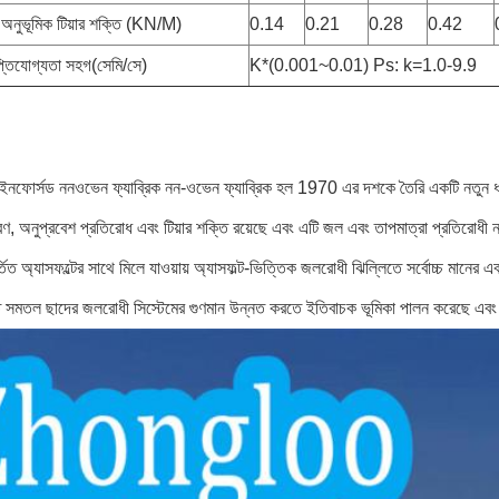
 অনুভূমিক টিয়ার শক্তি (KN/M)
0.14
0.21
0.28
0.42
াপ্তিযোগ্যতা সহগ(সেমি/সে)
K*(0.001~0.01) Ps: k=1.0-9.9
 রিইনফোর্সড ননওভেন ফ্যাব্রিক নন-ওভেন ফ্যাব্রিক হল 1970 এর দশকে তৈরি একটি নতুন ধার
ারণ, অনুপ্রবেশ প্রতিরোধ এবং টিয়ার শক্তি রয়েছে এবং এটি জল এবং তাপমাত্রা প্রতিরোধ
ত অ্যাসফল্টের সাথে মিলে যাওয়ায় অ্যাসফল্ট-ভিত্তিক জলরোধী ঝিল্লিতে সর্বোচ্চ মানের এব
 সমতল ছাদের জলরোধী সিস্টেমের গুণমান উন্নত করতে ইতিবাচক ভূমিকা পালন করেছে এব