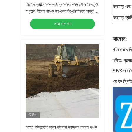
জিওসিন্থেটিক্স পিপি পলিপ্রোপিলিন পলিয়েস্টার ফিলামেন্ট
উল্লম্ব এবং
স্পুনবন্ড নিডেল পাঞ্চড ননওভেন জিওটেক্সটাইল রাস্তা
উল্লম্ব ব্য
ল্যান্ডফিল প্রকল্পের জন্য
সেরা দাম পান
আবেদন:
পলিয়েস্টার
শক্তি, প্রস
SBS পরিবর্তি
এর উপস্থিতি
ভিডিও
পিইটি পলিয়েস্টার লম্বা ফাইবার ননউভেন ইনডল পঞ্চড