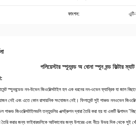
ফাংশন:
এন্ট
না
পলিয়েস্টার স্পুনবন্ড অ বোনা স্পুন বন্ড ফিল্টার ম্য
া:
মেন্ট স্পুনবন্ডেড নন-উভেন জিওটেক্সটাইল হল এক ধরনের নন-ওভেন ফ্যাব্রিক যা জাল বিছানোর
রয়োজন নেই এবং এতে কোন রাসায়নিক সংযোজন নেই। ফিলামেন্ট সুই পাঞ্চড ননওভেন জিওটেক্স
ডেল পাঞ্চড জিওটেক্সটাইলগুলি তন্তুগুলির এক্সট্রুশন দ্বারা তৈরি করা হয় যা একটি উত্পাদন "
ল তৈরি করার জন্য ফাইবারগুলিকে আটকানোর জন্য উপরের এবং নীচে উভয় দিক থেকে সুই খো