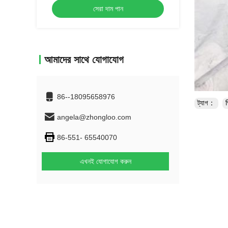
সেরা দাম পান
আমাদের সাথে যোগাযোগ
86--18095658976
ট্যাগ：
প
angela@zhongloo.com
86-551- 65540070
এখনই যোগাযোগ করুন