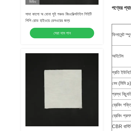
ভিডিও
পণ্যের প্যার
সাদা কালো অ বোনা সুই পঞ্চড জিওটেক্সটাইল পিইটি
পিপি রোড হাইওয়ে রেলওয়ের জন্য
সেরা দাম পান
ফিলামেন্ট স্
আইটেম
প্রতি ইউনিটে
বেধ (মিমি ≥)
প্রস্থ বিচ্য
ব্রেকিং শক
ব্রেকিং প্রল
CBR বার্স্ট