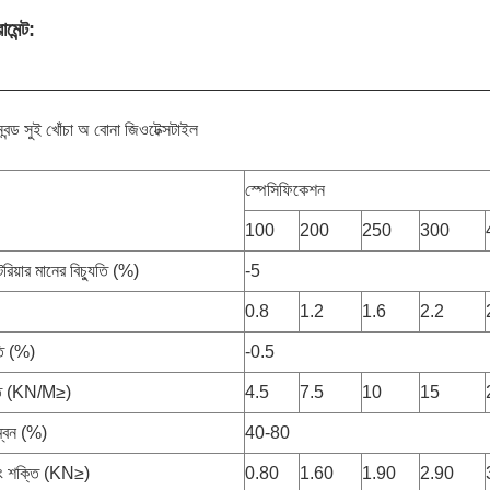
ামেন্ট:
পুনবন্ড সুই খোঁচা অ বোনা জিওটেক্সটাইল
স্পেসিফিকেশন
100
200
250
300
রিয়ার মানের বিচ্যুতি (%)
-5
0.8
1.2
1.6
2.2
ুতি (%)
-0.5
্তি (KN/M≥)
4.5
7.5
10
15
ম্বন (%)
40-80
িং শক্তি (KN≥)
0.80
1.60
1.90
2.90