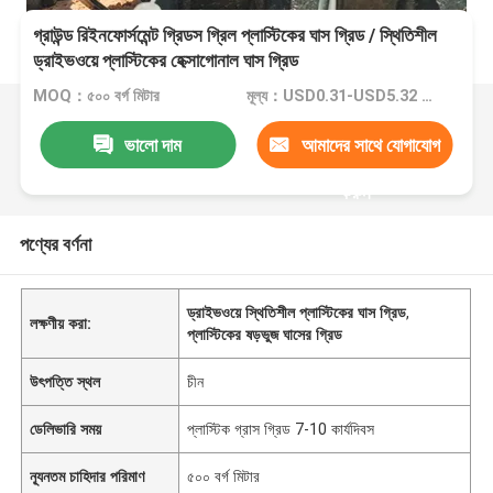
গ্রাউন্ড রিইনফোর্সমেন্ট গ্রিডস গ্রিল প্লাস্টিকের ঘাস গ্রিড / স্থিতিশীল
ড্রাইভওয়ে প্লাস্টিকের হেক্সাগোনাল ঘাস গ্রিড
MOQ：৫০০ বর্গ মিটার
মূল্য：USD0.31-USD5.32 per square meter Plastic Grass Grid
ভালো দাম
আমাদের সাথে যোগাযোগ
করুন
পণ্যের বর্ণনা
ড্রাইভওয়ে স্থিতিশীল প্লাস্টিকের ঘাস গ্রিড
,
লক্ষণীয় করা:
প্লাস্টিকের ষড়ভুজ ঘাসের গ্রিড
উৎপত্তি স্থল
চীন
ডেলিভারি সময়
প্লাস্টিক গ্রাস গ্রিড 7-10 কার্যদিবস
ন্যূনতম চাহিদার পরিমাণ
৫০০ বর্গ মিটার