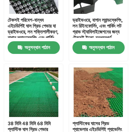
VR প্রদর্শন
টেকসই পরিবেশ-বান্ধব
ড্রাইভওয়ে, বাগান ল্যান্ডস্কেপিং,
এইচডিপিই ঘাস গ্রিড পেভার যা
লন রিইনফোর্সিং, এবং পার্কিং লট
ড্রাইভওয়ে, লন শক্তিশালীকরণ,
গ্রাভ স্ট্যাবিলাইজেশনের জন্য
আমাদের সম্পর্কে
বাগান ল্যান্ডস্কেপিং এবং পার্কিং
টেকসই ইকো-বন্ধুত্বপূর্ণ
লটের পাথরের স্থিতিশীলতার জন্য
এইচডিপিই গ্রাস গ্রিড প্যাভার
অনুসন্ধান পাঠান
অনুসন্ধান পাঠান
ব্যবহৃত হয়
কারখানা ভ্রমণ
মান নিয়ন্ত্রণ
আমাদের সাথে যোগাযোগ করুন
উদ্ধৃতির জন্য আবেদন
38 মিমি 48 মিমি 68 মিমি
প্লাস্টিকের ঘাসের গ্রিড
জিওটেক্সটাইল জিওগ্রিড
প্লাস্টিক ঘাস গ্রিড পেভার
প্যাভেলার এইচডিপিই প্যাভেলিং