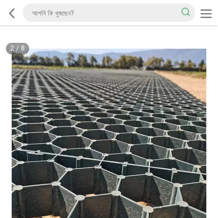
2
/
8