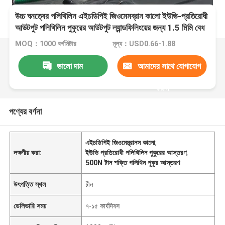
উচ্চ ঘনত্বের পলিথিলিন এইচডিপিই জিওমেমব্রান কালো ইউভি-প্রতিরোধী
আউটপুট পলিথিলিন পুকুরের আউটপুট ল্যান্ডফিলিংয়ের জন্য 1.5 মিমি বেধ
MOQ：1000 বর্গমিটার
মূল্য：USD0.66-1.88
ভালো দাম
আমাদের সাথে যোগাযোগ
করুন
পণ্যের বর্ণনা
এইচডিপিই জিওমেম্ব্রানস কালো
,
লক্ষণীয় করা:
ইউভি প্রতিরোধী পলিথিলিন পুকুরের আস্তরণ
,
500N টান শক্তি পলিথিন পুকুর আস্তরণ
উৎপত্তি স্থল
চীন
ডেলিভারি সময়
৭-১৫ কার্যদিবস