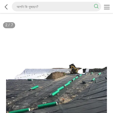
2
/
7