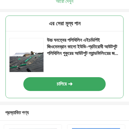
আরো দেখুন
এর সেরা মূল্য পান
উচ্চ ঘনত্বের পলিথিলিন এইচডিপিই
জিওমেমব্রান কালো ইউভি-প্রতিরোধী আউটপুট
পলিথিলিন পুকুরের আউটপুট ল্যান্ডফিলিংয়ের জন্য
1.5 মিমি বেধ
চালিয়ে
প্রস্তাবিত পণ্য