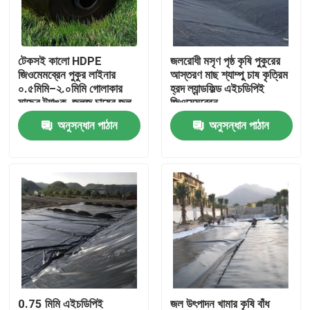
VR প্রদর্শন
টেকসই কালো HDPE
জলরোধী মসৃণ পৃষ্ঠ কৃষি পুকুরের
জিওমেমব্রেন পুকুর লাইনার
আস্তরণ মাছ শ্যাম্পু চাষ কৃত্রিম
আমাদের সম্পর্কে
০.৫মিমি–২.০মিমি গোলাকার
হ্রদ ল্যান্ডফিল্ড এইচডিপিই
মাছের ট্যাঙ্ক, জলজ চাষের জল
জিওমেমব্রেন
সংরক্ষণ, জলাধার এবং বাঁধ
অনুসন্ধান পাঠান
অনুসন্ধান পাঠান
কারখানা ভ্রমণ
জলরোধী করার জন্য
মান নিয়ন্ত্রণ
আমাদের সাথে যোগাযোগ করুন
উদ্ধৃতির জন্য আবেদন
জিওটেক্সটাইল জিওগ্রিড
0.75 মিমি এইচডিপিই
জল উৎপাদন খামার কৃষি বাঁধ