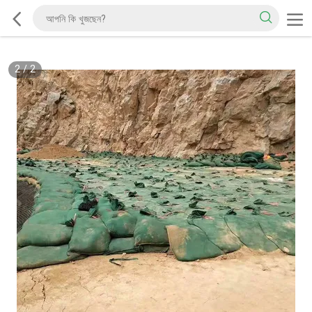
2
/
2