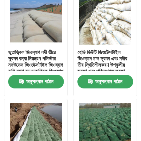
ভূতাত্ত্বিক জিওব্যাগ নদী তীরে
হেভি ডিউটি ​​জিওটেক্সটাইল
সুরক্ষা বন্যা নিয়ন্ত্রণ পলিস্টার
জিওব্যাগ ঢাল সুরক্ষা এবং নদীর
ননউভেন জিওটেক্সটাইল জিওব্যাগ
তীর স্থিতিশীলকরণ উপকূলীয়
বালি ব্যাগ বড় ভূতাত্ত্বিক জিওব্যাগ
সুরক্ষা এবং পরিবেশগত সুরক্ষা
সৈকত সুরক্ষার জন্য
ব্যবস্থার জন্য ডিজাইন করা
অনুসন্ধান পাঠান
অনুসন্ধান পাঠান
হয়েছে
বাড়ি
পণ্য
ভিডিও