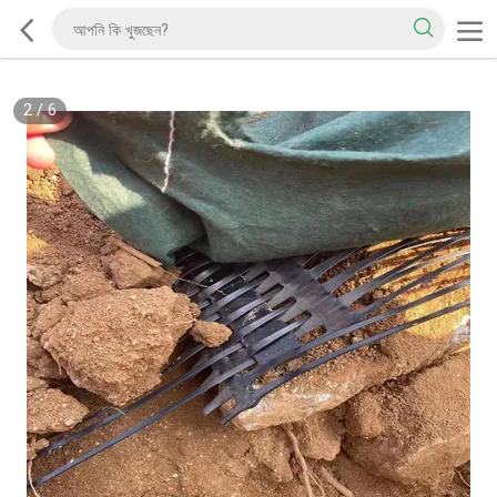
2
/
6