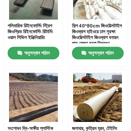
VR প্রদর্শন
পলিমারিক রিইনফোর্সিং স্ট্রিপ
শিল্প 40*80cm জিওটেক্সটাইল
জিওগ্রিড রিইনফোর্সিং রিটার্নিং
জিওব্যাগ হাইওয়ে ঢাল সুরক্ষা
আমাদের সম্পর্কে
ওয়াল সিভিল ইঞ্জিনিয়ারিং
জিওটেক্সটাইল জিওব্যাগ বনায়ন
ঘাস রোপণ বন্যা নিয়ন্ত্রণ
জিওটেক্সটাইল জিওব্যাগ
অনুসন্ধান পাঠান
অনুসন্ধান পাঠান
কারখানা ভ্রমণ
মান নিয়ন্ত্রণ
আমাদের সাথে যোগাযোগ করুন
উদ্ধৃতির জন্য আবেদন
জিওটেক্সটাইল জিওগ্রিড
সংশোধন দ্বি-অক্ষীয় প্লাস্টিক
জলাধার, কৃত্রিম হ্রদ, টেইলিং