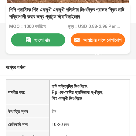
পিপি প্লাস্টিক পিই একমুখী একমুখী পলিস্টার জিওগ্রিড গ্রাভল গ্রিড মাটি
শক্তিশালী করার জন্য গ্রাউন্ড স্ট্যাবিলাইজার
MOQ：1000 বর্গমিটার
মূল্য：USD 0.88-2.96 Per Pcs
ভালো দাম
আমাদের সাথে যোগাযোগ
করুন
পণ্যের বর্ণনা
মাটি শক্তিবৃদ্ধি জিওগ্রিড
,
লক্ষণীয় করা:
Pp এক-অক্ষীয় প্লাস্টিকের ভূ-গ্রিড
,
পিই একমুখী জিওগ্রিড
উৎপত্তি স্থল
চীন
ডেলিভারি সময়
10-20 দিন