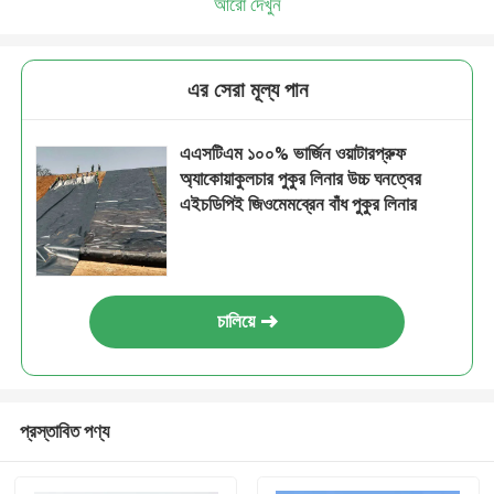
আরো দেখুন
এর সেরা মূল্য পান
এএসটিএম ১০০% ভার্জিন ওয়াটারপ্রুফ
অ্যাকোয়াকুলচার পুকুর লিনার উচ্চ ঘনত্বের
এইচডিপিই জিওমেমব্রেন বাঁধ পুকুর লিনার
চালিয়ে
প্রস্তাবিত পণ্য