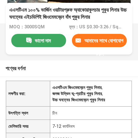
এএসটিএম ১০০% ভার্জিন ওয়াটারপ্রুফ অ্যাকোয়াকুলচার পুকুর লিনার উচ্চ
ঘনত্বের এইচডিপিই জিওমেমব্রেন বাঁধ পুকুর লিনার
MOQ：3000SQM
মূল্য：US $0.30-3.26 / Square Meter
ভালো দাম
আমাদের সাথে যোগাযোগ
করুন
পণ্যের বর্ণনা
এএসটিএম জিওমেমব্রেন পুকুর লিনার
,
লক্ষণীয় করা:
জলজ উদ্ভিদ ভূ-প্রাচীর পুকুর লিনার
,
উচ্চ ঘনত্বের জিওমেমব্রেন পুকুর লিনার
উৎপত্তি স্থল
চীন
ডেলিভারি সময়
7-12 কার্যদিবস