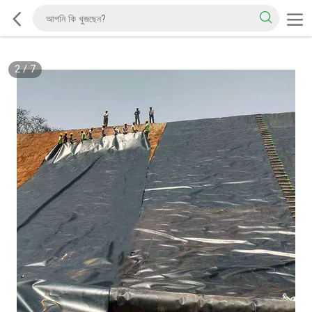
2
/
7