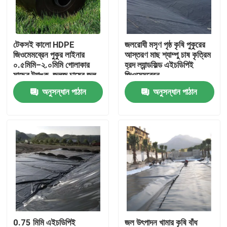
VR প্রদর্শন
টেকসই কালো HDPE
জলরোধী মসৃণ পৃষ্ঠ কৃষি পুকুরের
জিওমেমব্রেন পুকুর লাইনার
আস্তরণ মাছ শ্যাম্পু চাষ কৃত্রিম
আমাদের সম্পর্কে
০.৫মিমি–২.০মিমি গোলাকার
হ্রদ ল্যান্ডফিল্ড এইচডিপিই
মাছের ট্যাঙ্ক, জলজ চাষের জল
জিওমেমব্রেন
সংরক্ষণ, জলাধার এবং বাঁধ
অনুসন্ধান পাঠান
অনুসন্ধান পাঠান
কারখানা ভ্রমণ
জলরোধী করার জন্য
মান নিয়ন্ত্রণ
আমাদের সাথে যোগাযোগ করুন
উদ্ধৃতির জন্য আবেদন
জিওটেক্সটাইল জিওগ্রিড
0.75 মিমি এইচডিপিই
জল উৎপাদন খামার কৃষি বাঁধ