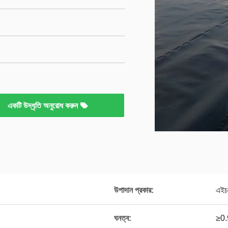
একটি উদ্ধৃতি অনুরোধ করুন
উপাদান প্রকার:
এইচ
ঘনত্ব:
≥0