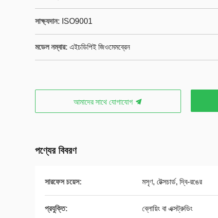
সাক্ষ্যদান:
ISO9001
মডেল নম্বার:
এইচডিপিই জিওমেমব্রেন
আমাদের সাথে যোগাযোগ
পণ্যের বিবরণ
সারফেস চয়েস:
মসৃণ, টেক্সচার্ড, দ্বি-রঙের
প্রযুক্তি:
ব্লোয়িং বা এক্সট্রুডিং