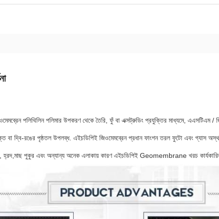
না
েমব্রেন পলিথিলিন পলিমার উপকরণ থেকে তৈরি, ফুঁ বা এক্সট্রুডিং প্রযুক্তির মাধ্যমে, এএসটিএম /
যুক্ত বা দ্বি-রঙের পৃষ্ঠতল উপলব্ধ. এইচডিপিই জিওমেমব্রেন প্রধান ফাংশন তরল ফুটো এবং গ্যাস অস্থা
বাঁধ, হ্রদ,মাছ পুকুর এবং অন্যান্য অনেক এলাকায় কারণ এইচডিপিই Geomembrane খরচ কার্যকারিতা