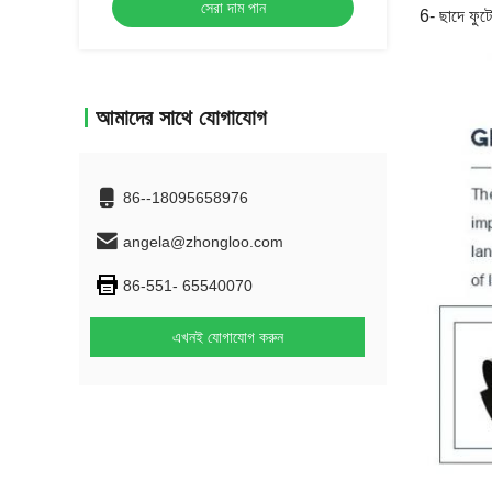
সেরা দাম পান
6- ছাদে ফু
আমাদের সাথে যোগাযোগ
86--18095658976
angela@zhongloo.com
86-551- 65540070
এখনই যোগাযোগ করুন