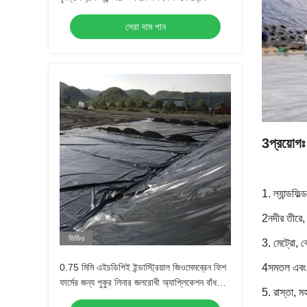
সেরা দাম পান
3প্রয়োগঃ
1. ল্যান্ডফিল
2নদীর তীরে, 
ভিডিও
3. মেট্রো, ব
0.75 মিমি এইচডিপিই ইন্ডাস্ট্রিয়াল জিওমেমব্রেন ফিশ
4সমতল এবং উ
ফার্মের জন্য পুকুর লিনার জলরোধী অ্যাপ্লিকেশন বাঁধ
5. রাস্তা, 
ল্যান্ডফিল্ড