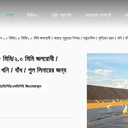
পণ্য
ভিডিও
VR প্রদর্শন
আমাদের সম্পর্কে
আ
০ মিমি/১.৫ মিমি/২.০ মিমি জলরোধী / মাছের পুকুরের লিনার / ল্যান্ডফিল / কৃত্রিম হ্রদ / খনি / বাঁ
 মিমি/২.০ মিমি জলরোধী /
/ খনি / বাঁধ / পুল লিনারের জন্য
ইচডিপিই/এলডিপিই জিওমেমব্রেন