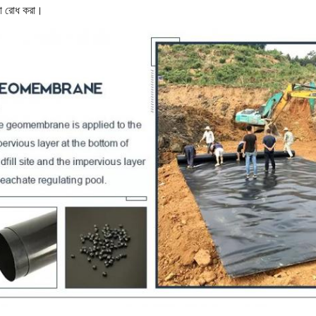
টো রোধ করা।