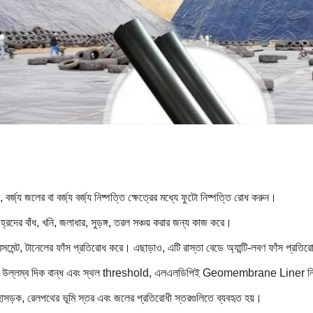
্ড, বর্জ্য জলের বা বর্জ্য বর্জ্য নিষ্পত্তি ক্ষেত্রের মধ্যে ফুটো নিষ্পত্তি রোধ করুন।
হ্রদের বাঁধ, খনি, জলাধার, সুড়ঙ্গ, তরল সঞ্চয় করার জন্য কাজ করে।
েসমেন্ট, টানেলের ফাঁস প্রতিরোধ করে। এছাড়াও, এটি রাস্তা বেডে অ্যান্টি-লবণ ফাঁস প্রতির
ল্লম্ব দিক বান্ধ এবং স্থল threshold, এলএলডিপিই Geomembrane Liner নির্মাণ বেড
মহাসড়ক, রেলপথের ভূমি স্তর এবং জলের প্রতিরোধী স্তরগুলিতে ব্যবহৃত হয়।