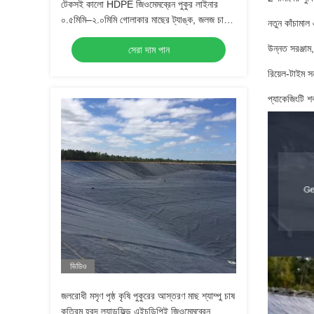
টেকসই কালো HDPE জিওমেমব্রেন পুকুর লাইনার
০.৫মিমি–২.০মিমি গোলাকার মাছের ট্যাঙ্ক, জলজ চাষের
নতুন কাঁচামাল
জল সংরক্ষণ, জলাধার এবং বাঁধ জলরোধী করার জন্য
উন্নত সরঞ্জাম,
সেরা দাম পান
রিয়েল-টাইম সন
প্যাকেজিংটি শ
ভিডিও
জলরোধী মসৃণ পৃষ্ঠ কৃষি পুকুরের আস্তরণ মাছ শ্যাম্পু চাষ
কৃত্রিম হ্রদ ল্যান্ডফিল্ড এইচডিপিই জিওমেমব্রেন