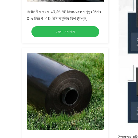
স্থিতিশীল কালো এইচডিপিই জিওমেমব্রেন পুকুর লিনার
0.5 মিমি ₹ 2.0 মিমি সার্কুলার ফিশ ট্যাঙ্ক,
অ্যাকোয়াকুলচার পুকুর, জল সঞ্চয়কারী জলাধার এবং বাঁধ
সেরা দাম পান
জলরোধী অ্যাপ্লিকেশনগুলির জন্য
2আমাদের সুবি