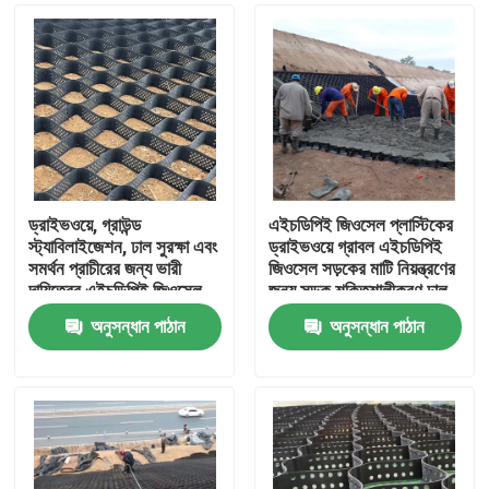
ড্রাইভওয়ে, গ্রাউন্ড
এইচডিপিই জিওসেল প্লাস্টিকের
স্ট্যাবিলাইজেশন, ঢাল সুরক্ষা এবং
ড্রাইভওয়ে গ্রাবল এইচডিপিই
সমর্থন প্রাচীরের জন্য ভারী
জিওসেল সড়কের মাটি নিয়ন্ত্রণের
দায়িত্বের এইচডিপিই জিওসেল
জন্য সড়ক শক্তিশালীকরণ ঢাল
গ্রাউল গ্রিড সিস্টেম
সুরক্ষা ক্ষয় নিয়ন্ত্রণ গ্রাবল
অনুসন্ধান পাঠান
অনুসন্ধান পাঠান
হাইওয়ে
বাড়ি
পণ্য
ভিডিও