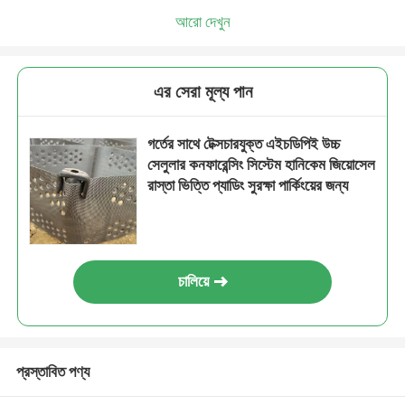
আরো দেখুন
এর সেরা মূল্য পান
গর্তের সাথে টেক্সচারযুক্ত এইচডিপিই উচ্চ
সেলুলার কনফারেন্সিং সিস্টেম হানিকেম জিয়োসেল
রাস্তা ভিত্তি প্যাডিং সুরক্ষা পার্কিংয়ের জন্য
চালিয়ে
প্রস্তাবিত পণ্য