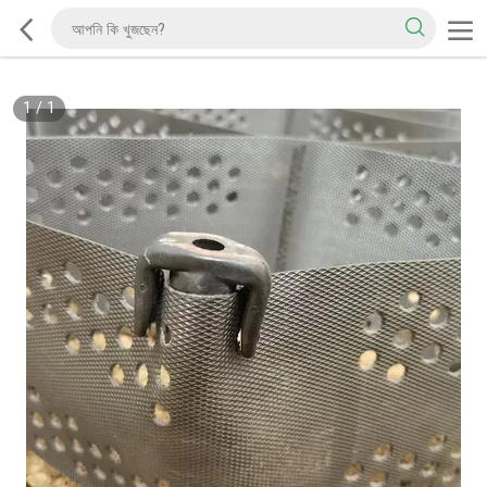
1
/
1