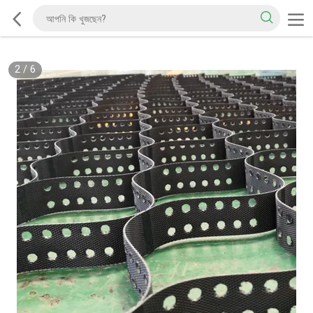
2
/
6