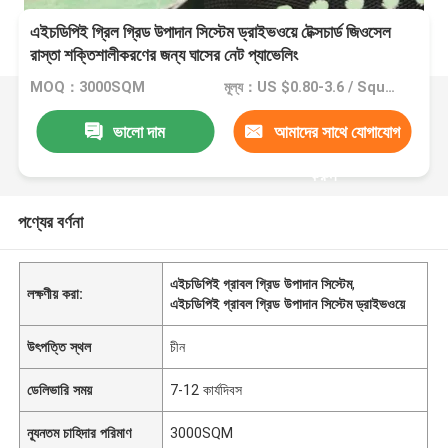
এইচডিপিই গ্রিল গ্রিড উপাদান সিস্টেম ড্রাইভওয়ে টেক্সচার্ড জিওসেল
রাস্তা শক্তিশালীকরণের জন্য ঘাসের নেট প্যাভেলিং
MOQ：3000SQM
মূল্য：US $0.80-3.6 / Square Meter
ভালো দাম
আমাদের সাথে যোগাযোগ
করুন
পণ্যের বর্ণনা
এইচডিপিই গ্রাবল গ্রিড উপাদান সিস্টেম
,
লক্ষণীয় করা:
এইচডিপিই গ্রাবল গ্রিড উপাদান সিস্টেম ড্রাইভওয়ে
উৎপত্তি স্থল
চীন
ডেলিভারি সময়
7-12 কার্যদিবস
ন্যূনতম চাহিদার পরিমাণ
3000SQM