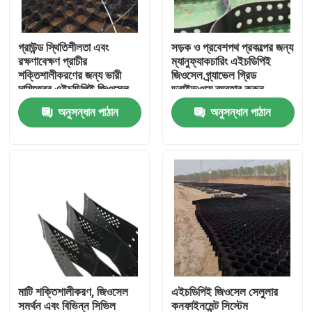
VR প্রদর্শন
গ্রাউন্ড স্থিতিশীলতা এবং
সড়ক ও প্রবেশপথ প্রকল্পের জন্য
রক্ষণাবেক্ষণ প্রাচীর
ম্যানুফ্যাকচারিং এইচডিপিই
শক্তিশালীকরণের জন্য ভারী
জিওসেল গ্র্যাভেল গ্রিড
আমাদের সম্পর্কে
দায়িত্বের এইচডিপিই জিওসেল
ড্রাইভওয়ে ব্যবহার করুন
ড্রাইভওয়ে গ্রাভেল গ্রিড
অনুসন্ধান পাঠান
অনুসন্ধান পাঠান
প্লাস্টিকের জিওসেল সিস্টেম
কারখানা ভ্রমণ
মান নিয়ন্ত্রণ
আমাদের সাথে যোগাযোগ করুন
উদ্ধৃতির জন্য আবেদন
মাটি শক্তিশালীকরণ, জিওসেল
এইচডিপিই জিওসেল সেলুলার
জিওটেক্সটাইল জিওগ্রিড
সমর্থন এবং বিভিন্ন সিভিল
কনফাইনমেন্ট সিস্টেম