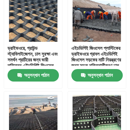
ড্রাইভওয়ে, গ্রাউন্ড
এইচডিপিই জিওসেল প্লাস্টিকের
স্ট্যাবিলাইজেশন, ঢাল সুরক্ষা এবং
ড্রাইভওয়ে গ্রাবল এইচডিপিই
সমর্থন প্রাচীরের জন্য ভারী
জিওসেল সড়কের মাটি নিয়ন্ত্রণের
দায়িত্বের এইচডিপিই জিওসেল
জন্য সড়ক শক্তিশালীকরণ ঢাল
গ্রাউল গ্রিড সিস্টেম
সুরক্ষা ক্ষয় নিয়ন্ত্রণ গ্রাবল
অনুসন্ধান পাঠান
অনুসন্ধান পাঠান
হাইওয়ে
বাড়ি
পণ্য
ভিডিও