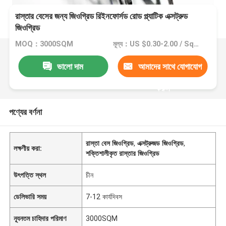
রাস্তার বেসের জন্য জিওগ্রিড রিইনফোর্সড রোড প্ল্যাটিক এক্সট্রুড
জিওগ্রিড
MOQ：3000SQM
মূল্য：US $0.30-2.00 / Square Meter
ভালো দাম
আমাদের সাথে যোগাযোগ
করুন
পণ্যের বর্ণনা
রাস্তা বেস জিওগ্রিড
,
এক্সট্রুজড জিওগ্রিড
,
লক্ষণীয় করা:
শক্তিশালীকৃত রাস্তার জিওগ্রিড
উৎপত্তি স্থল
চীন
ডেলিভারি সময়
7-12 কার্যদিবস
ন্যূনতম চাহিদার পরিমাণ
3000SQM