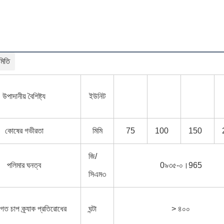
মিতি
উপাদানীয় বৈশিষ্ট্য
ইউনিট
কোষের গভীরতা
মিমি
75
100
150
জি/
পলিমার ঘনত্ব
0৯৩৫-০।965
সিএম৩
গত চাপ ক্র্যাক প্রতিরোধের
ঘন্টা
> ৪০০