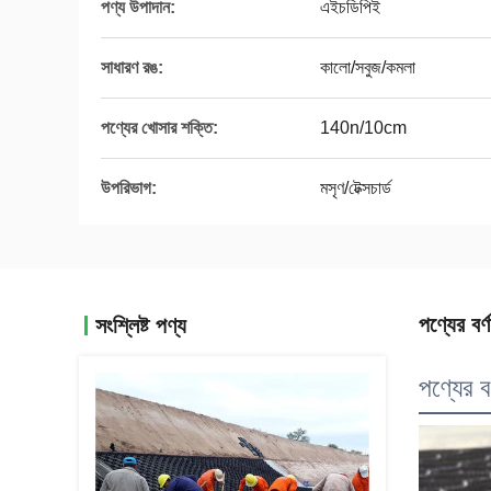
পণ্য উপাদান:
এইচডিপিই
সাধারণ রঙ:
কালো/সবুজ/কমলা
পণ্যের খোসার শক্তি:
140n/10cm
উপরিভাগ:
মসৃণ/টেক্সচার্ড
পণ্যের বর্ণ
সংশ্লিষ্ট পণ্য
পণ্যের বর