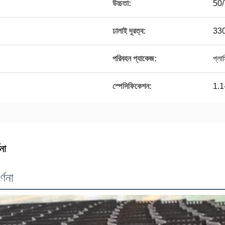
উচ্চতা:
50/
ঢালাই দূরত্ব:
330
পরিবহন প্যাকেজ:
প্লাস
স্পেসিফিকেশন:
1.1
না
্ণনা