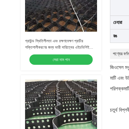
চেহারা
রঙ
গ্রাউন্ড স্থিতিশীলতা এবং রক্ষণাবেক্ষণ প্রাচীর
শক্তিশালীকরণের জন্য ভারী দায়িত্বের এইচডিপিই
জিওসেল ড্রাইভওয়ে গ্রাভেল গ্রিড প্লাস্টিকের
পণ্যের বর্ণন
সেরা দাম পান
জিওসেল সিস্টেম
জিওসেল মধু
মাটি এবং উ
পরিপক্কমাট
চতুর্থ বিপ্ল