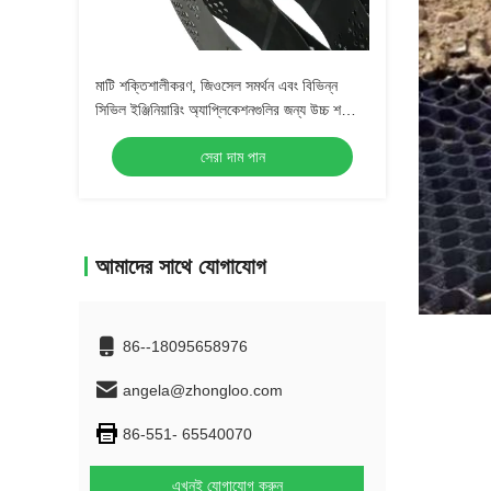
মাটি শক্তিশালীকরণ, জিওসেল সমর্থন এবং বিভিন্ন
সিভিল ইঞ্জিনিয়ারিং অ্যাপ্লিকেশনগুলির জন্য উচ্চ শক্তির
পলিয়েস্টার ইউনিএক্সিয়াল জিওগ্রিড টেকসই, নির্ভরযোগ্য
সেরা দাম পান
এবং Avai
আমাদের সাথে যোগাযোগ
86--18095658976
angela@zhongloo.com
86-551- 65540070
এখনই যোগাযোগ করুন