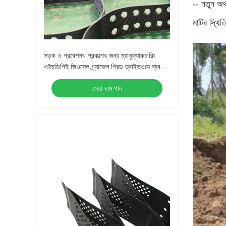
-- নতুন অর
মাটির স্থি
সড়ক ও প্রবেশপথ প্রকল্পের জন্য ম্যানুফ্যাকচারিং
এইচডিপিই জিওসেল গ্র্যাভেল গ্রিড ড্রাইভওয়ে ব্যবহার
করুন
সেরা দাম পান