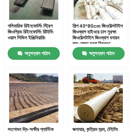
VR প্রদর্শন
পলিমারিক রিইনফোর্সিং স্ট্রিপ
শিল্প 40*80cm জিওটেক্সটাইল
জিওগ্রিড রিইনফোর্সিং রিটার্নিং
জিওব্যাগ হাইওয়ে ঢাল সুরক্ষা
আমাদের সম্পর্কে
ওয়াল সিভিল ইঞ্জিনিয়ারিং
জিওটেক্সটাইল জিওব্যাগ বনায়ন
ঘাস রোপণ বন্যা নিয়ন্ত্রণ
জিওটেক্সটাইল জিওব্যাগ
অনুসন্ধান পাঠান
অনুসন্ধান পাঠান
কারখানা ভ্রমণ
মান নিয়ন্ত্রণ
আমাদের সাথে যোগাযোগ করুন
উদ্ধৃতির জন্য আবেদন
জিওটেক্সটাইল জিওগ্রিড
সংশোধন দ্বি-অক্ষীয় প্লাস্টিক
জলাধার, কৃত্রিম হ্রদ, টেইলিং