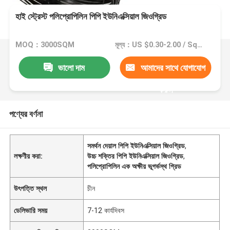
হাই স্ট্রেস্ট পলিপ্রোপিলিন পিপি ইউনিএক্সিয়াল জিওগ্রিড
MOQ：3000SQM
মূল্য：US $0.30-2.00 / Square Meter
ভালো দাম
আমাদের সাথে যোগাযোগ
করুন
পণ্যের বর্ণনা
সমর্থন দেয়াল পিপি ইউনিএক্সিয়াল জিওগ্রিড
,
লক্ষণীয় করা:
উচ্চ শক্তির পিপি ইউনিএক্সিয়াল জিওগ্রিড
,
পলিপ্রোপিলিন এক অক্ষীয় ভূগর্ভস্থ গ্রিড
উৎপত্তি স্থল
চীন
ডেলিভারি সময়
7-12 কার্যদিবস