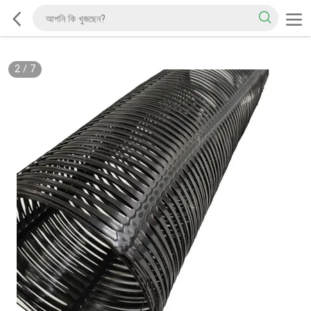
2
/
7