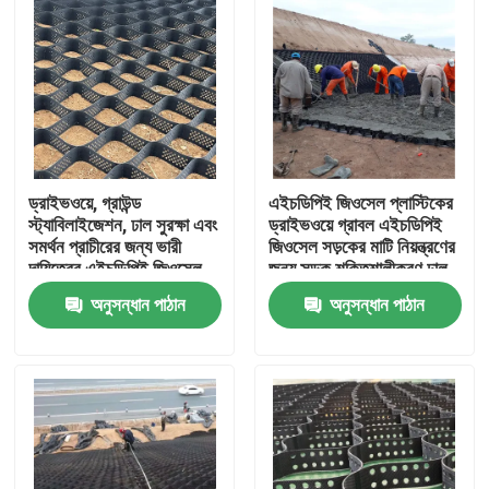
ড্রাইভওয়ে, গ্রাউন্ড
এইচডিপিই জিওসেল প্লাস্টিকের
স্ট্যাবিলাইজেশন, ঢাল সুরক্ষা এবং
ড্রাইভওয়ে গ্রাবল এইচডিপিই
সমর্থন প্রাচীরের জন্য ভারী
জিওসেল সড়কের মাটি নিয়ন্ত্রণের
দায়িত্বের এইচডিপিই জিওসেল
জন্য সড়ক শক্তিশালীকরণ ঢাল
গ্রাউল গ্রিড সিস্টেম
সুরক্ষা ক্ষয় নিয়ন্ত্রণ গ্রাবল
অনুসন্ধান পাঠান
অনুসন্ধান পাঠান
হাইওয়ে
বাড়ি
পণ্য
ভিডিও