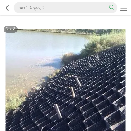
2
/
2