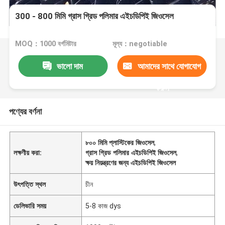
300 - 800 মিমি গ্রাস গ্রিড পলিমার এইচডিপিই জিওসেল
MOQ：1000 বর্গমিটার
মূল্য：negotiable
ভালো দাম
আমাদের সাথে যোগাযোগ
করুন
পণ্যের বর্ণনা
৮০০ মিমি প্লাস্টিকের জিওসেল
,
লক্ষণীয় করা:
গ্রাস গ্রিড পলিমার এইচডিপিই জিওসেল
,
ক্ষয় নিয়ন্ত্রণের জন্য এইচডিপিই জিওসেল
উৎপত্তি স্থল
চীন
ডেলিভারি সময়
5-8 কাজ dys