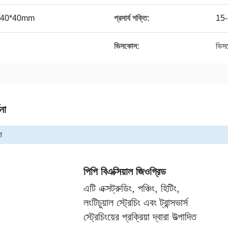
4 /40*40mm
প্রসার্য শক্তি:
15
ভিসকোস:
ভিসক
না
া
পিপি বিএক্সিয়াল জিওগ্রিড
এটি এক্সট্রুডিং, পঞ্চিং, হিটিং,
লংটিচুয়াল স্ট্রেচিং এবং ট্রান্সভার্স
স্ট্রেচিংয়ের প্রক্রিয়া দ্বারা উত্পাদিত