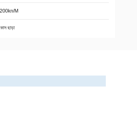
-200kn/M
োস ছাড়া