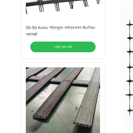
50-50 Kn/m শক্তিযুক্ত ফাইবারগ্লাস জিওগ্রিড
অ্যাসফল্ট
সেরা দাম পান