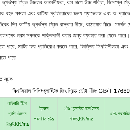
ীয় ভূগর্ভস্থ গ্রিড উচ্চতর অনমনীয়তা, কম চাপে উচ্চ শক্তি, ডিসপ্লে 
াধিক বহন ক্ষমতা এবং কাটিয়া প্রতিরোধের জন্য প্যাভেলড এবং অ-প্যা
টিকের দ্বি-অক্ষীয় ভূগর্ভস্থ গ্রিড রাস্তার নীচে, কাঠামোর নীচে, সমর্থ
রেলপথের নরম স্থলকে শক্তিশালী করার জন্য ব্যবহার করা যেতে পারে।ঢাল 
ে পারে, মাটির ক্ষয় প্রতিরোধ করতে পারে, ভিত্তির স্থিতিশীলতা এবং ল
তুলতে পারে।
গত সূচক
বিএক্সিয়াল পিপি/প্লাস্টিক জিওগ্রিড ডেটা শীটঃ GB/T 176
লাইনারি মিটার
ইন্ডেক্স
২% প্রসারিত হলে টানার
প্রতি টেনশন
৫% প্রসারি
প্রসারিত,%≤
শক্তি,KN/m≥
রিডান্ট,KN/m≥