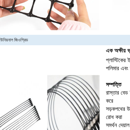
ইউনিয়নাল জিওগ্রিড
এক অক্ষীয় 
প্লাস্টিকের 
পলিমার এবং ন
সম্পত্তি
রাস্তার বেড 
করে
সড়কপথের উপ
রোধ করা
সমর্থন দেয়া