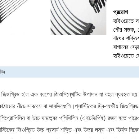
প্রয়োগ
হাইওয়েতে 
পৌর সড়ক, র
বাঁধের শক্ত
বাগানের বেড়
হাইওয়েতে স্ট
্ট্য
য়াল জিওগ্রিড হ'ল এক ধরণের জিওসিন্থেটিক উপাদান যা বহুল ব্যবহৃত হয়
 কাঠামোর নীচে সাববেস বা সাবসিলগুলি।প্লাস্টিকের দ্বি-অক্ষীয় জিওগ্রি
লিপ্রোপিলিন বা উচ্চ ঘনত্বের পলিথিলিন (এইচডিপিই) রজন হতে পারেএক অক্
্লাস্টিকের জিওগ্রিড উচ্চ প্রসার্য শক্তি এবং উভয় লম্বা এবং তির্যক দি