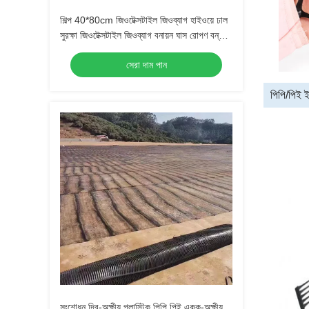
শিল্প 40*80cm জিওটেক্সটাইল জিওব্যাগ হাইওয়ে ঢাল
সুরক্ষা জিওটেক্সটাইল জিওব্যাগ বনায়ন ঘাস রোপণ বন্যা
নিয়ন্ত্রণ জিওটেক্সটাইল জিওব্যাগ
সেরা দাম পান
পিপি/পিই 
সংশোধন দ্বি-অক্ষীয় প্লাস্টিক পিপি পিই একক-অক্ষীয়