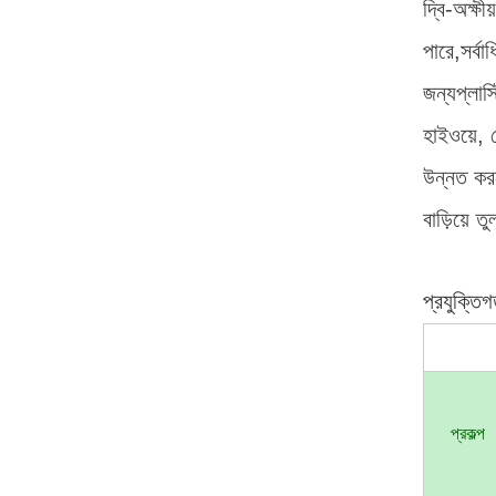
দ্বি-অক্ষ
পারে,সর্ব
জন্যপ্লাস্
হাইওয়ে, 
উন্নত করত
বাড়িয়ে 
প্রযুক্তি
প্রকল্প