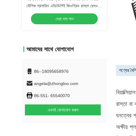
যৌগিক প্রসারিত এইচডিপিই জিওগ্রিড রাস্তা রেলওয়ে
নির্মাণ
সেরা দাম পান
আমাদের সাথে যোগাযোগ
পণ্যের বৈশিষ
86--18095658976
angela@zhongloo.com
বিয়াক্সি
86-551- 65540070
রাস্তা বা
এখনই যোগাযোগ করুন
ঘনত্বের প
অক্ষীয় প