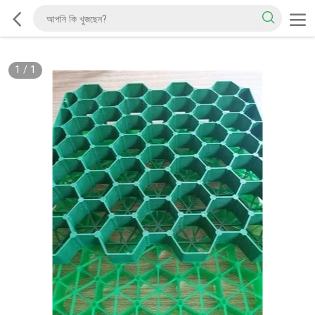
1
/
1