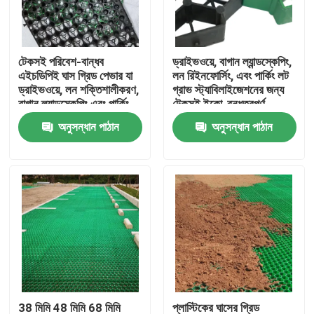
VR প্রদর্শন
টেকসই পরিবেশ-বান্ধব
ড্রাইভওয়ে, বাগান ল্যান্ডস্কেপিং,
এইচডিপিই ঘাস গ্রিড পেভার যা
লন রিইনফোর্সিং, এবং পার্কিং লট
আমাদের সম্পর্কে
ড্রাইভওয়ে, লন শক্তিশালীকরণ,
গ্রাভ স্ট্যাবিলাইজেশনের জন্য
বাগান ল্যান্ডস্কেপিং এবং পার্কিং
টেকসই ইকো-বন্ধুত্বপূর্ণ
লটের পাথরের স্থিতিশীলতার জন্য
এইচডিপিই গ্রাস গ্রিড প্যাভার
অনুসন্ধান পাঠান
অনুসন্ধান পাঠান
কারখানা ভ্রমণ
ব্যবহৃত হয়
মান নিয়ন্ত্রণ
আমাদের সাথে যোগাযোগ করুন
উদ্ধৃতির জন্য আবেদন
জিওটেক্সটাইল জিওগ্রিড
38 মিমি 48 মিমি 68 মিমি
প্লাস্টিকের ঘাসের গ্রিড