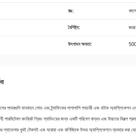
রঙ:
কালো
বৈশিষ্ট্য:
জারা
উৎপাদন ক্ষমতা:
500
না
াসের পাথরগুলি যানবাহন লোড এবং ট্র্যাফিকের পাশাপাশি পথচারী এবং বাইক অ্যাপ্লিকেশন এ
হী পারমিটেবল কংক্রিট গ্রিড প্যাভিংয়ের জন্য একটি পরিবেশ বান্ধব এবং উচ্চতর বিকল্প প্রদ
 প্যাভেলার খুবই টেকসই এবং ঘরোয়া এবং বাণিজ্যিক উভয় অ্যাপ্লিকেশনে ব্যবহার করা যেতে