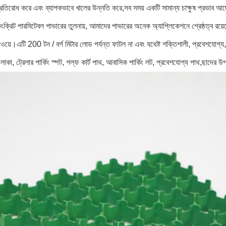
প্রতিরোধ করে এবং ব্যাপকভাবে খালের উন্নতি করে,সব সময় একটি সামান্য চাক্ষুষ প্রভাব আছ
ংক্রিট পারমিটেবল পাভারের তুলনায়, আমাদের পাভারের অনেক অ্যাপ্লিকেশনে শ্রেষ্ঠত্ব রয়েছে
ওয়ে।এটি 200 টন / বর্গ মিটার লোড পর্যন্ত ফাটল না এবং যথেষ্ট শক্তিশালী, প্রবেশযোগ্য, 
 এলাকা, ট্রেলার পার্কিং স্পট, গল্ফ কার্ট পাথ, আবাসিক পার্কিং লট, প্রবেশযোগ্য পাথ,ছাদে