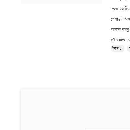
সরবরাহকারীর
পেশাদার জিওস
আনহুই ঝংলু ই
গ্রীষ্মকাল
ট্যাগ：
প