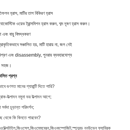
তিফলন হ্রাস, মাটির তাপ বিকিরণ হ্রাস
্যাকোস্টিক ওয়েভ ট্রান্সমিশন হ্রাস করুন, শব্দ দূষণ হ্রাস করুন।
এবং বায়ু বিশুদ্ধকরণ
 প্রাকৃতিকভাবে সঞ্চালিত হয়, মাটি হারায় না, জল নেই
মিশ্রণ এবং disassembly, পুনরায় ব্যবহারযোগ্য
রা সহজ।
ঞাসিত প্রশ্ন
বে গুণগত মানের গ্যারান্টি দিতে পারি?
প্রাক-উত্পাদন নমুনা ভর উত্পাদন আগে;
র্বদা চূড়ান্ত পরিদর্শন;
ছ থেকে কি কিনতে পারবেন?
ওটেক্সটাইল,জিওসেল,জিওমেমব্রেন,জিওকম্পোজিট,স্পুনবন্ড ননউভেন ফ্যাব্রিক