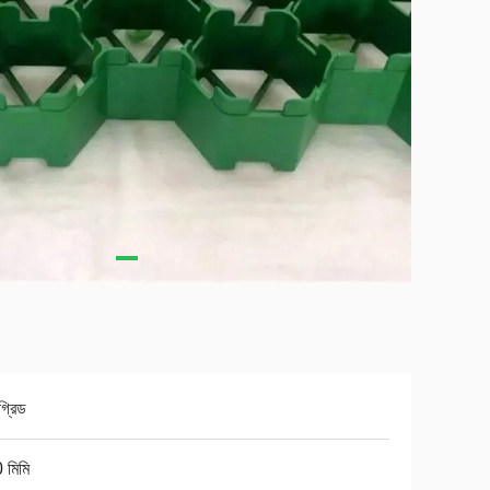
গ্রিড
 মিমি