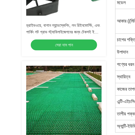
মডেল
আকার ((মিম
ড্রাইভওয়ে, বাগান ল্যান্ডস্কেপিং, লন রিইনফোর্সিং, এবং
পার্কিং লট গ্রাভ স্ট্যাবিলাইজেশনের জন্য টেকসই ইকো-
বন্ধুত্বপূর্ণ এইচডিপিই গ্রাস গ্রিড প্যাভার
চাপের শক্ত
সেরা দাম পান
উপাদান
পণ্যের ধরন
স্থায়িত্ব
কাজের তাপম
এন্টি-এইচস
তাপীয় পক্ব
অ্যান্টি-ইউভ