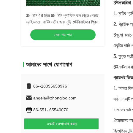
3উপকারিতা
1. মাটির প্র
38 মিমি 48 মিমি 68 মিমি প্লাস্টিক ঘাস গ্রিড পেভার
ড্রাইভওয়ে, পার্কিং লটের জন্য নুড়ি স্টেবিলাইজার গ্রিড
2. গ্রাউন্ড অ
সেরা দাম পান
3ধুলো কমানো 
4বৃষ্টির পানি
5. মুক্ত সং
আমাদের সাথে যোগাযোগ
6ইনস্টল ক
প্রায়শই জিজ্
86--18095658976
1. আমরা কিভা
angela@zhongloo.com
সর্বদা একটি 
চালানের আগে স
86-551- 65540070
2আমাদের কা
এখনই যোগাযোগ করুন
জিওগ্রিড,জি