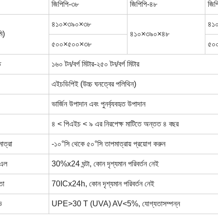
জিপিপি-৩৮
জিপিপি-৪৮
জিপ
৪১০×৩৯০×৩৮
৪১
ি)
৪১০×৩৯০×৪৮
৫০০×৫০০×৩৮
৫০
ি
১৬০ টন/বর্গ মিটার-২৫০ টন/বর্গ মিটার
এইচডিপিই (উচ্চ ঘনত্বের পলিথিন)
ভার্জিন উপাদান এবং পুনর্ব্যবহৃত উপাদান
৪ < পিএইচ < ৯ এর নিরপেক্ষ মাটিতে অন্তত ৪ বছর
াত্রা
-১০°সি থেকে ৫০°সি তাপমাত্রায় প্রয়োগ করুন
িএল
30%x24 ঘন্টা, কোন দৃশ্যমান পরিবর্তন নেই
তা
70ICx24h, কোন দৃশ্যমান পরিবর্তন নেই
ি
UPE>30 T (UVA) AV<5%, যোগ্যতাসম্পন্ন