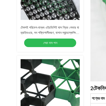
টেকসই পরিবেশ-বান্ধব এইচডিপিই ঘাস গ্রিড পেভার যা
ড্রাইভওয়ে, লন শক্তিশালীকরণ, বাগান ল্যান্ডস্কেপিং
এবং পার্কিং লটের পাথরের স্থিতিশীলতার জন্য ব্যবহৃত
সেরা দাম পান
হয়
2টেকনিক
পণ্যের নাম