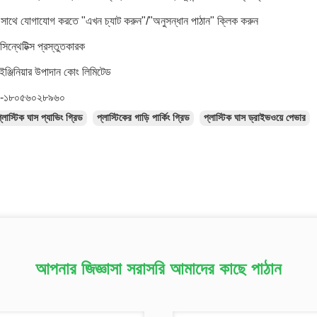
 সাথে যোগাযোগ করতে "এখন চ্যাট করুন"/"অনুসন্ধান পাঠান" ক্লিক করুন
িন্থেটিক্স প্রস্তুতকারক
ঞ্জিনিয়ার উপাদান কোং লিমিটেড
ঃ৮৬-১৮০৫৬০২৮৯৬০
্লাস্টিক ঘাস প্যাভিং গ্রিড
প্লাস্টিকের গাড়ি পার্কিং গ্রিড
প্লাস্টিক ঘাস ড্রাইভওয়ে পেভার
আপনার জিজ্ঞাসা সরাসরি আমাদের কাছে পাঠান