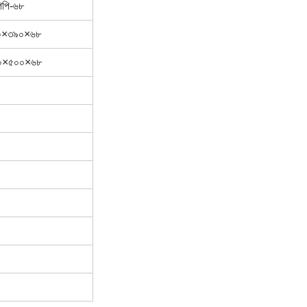
িপি-৬৮
০×৩৯০×৬৮
০×৫০০×৬৮