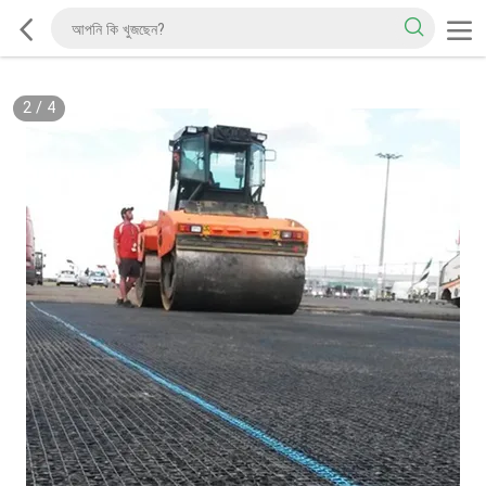
2
/
4