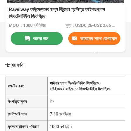
Rawilway ফাউন্ডেশনের জন্য বিটুমেন প্রলিপ্ত ফাইবারগ্লাস
জিওটেক্সটাইল জিওগ্রিড
MOQ：1000 বর্গ মিটার
মূল্য：USD0.26-USD2.66 per square meter
ভালো দাম
আমাদের সাথে যোগাযোগ
করুন
পণ্যের বর্ণনা
ফাইবারগ্লাস জিওটেক্সটাইল জিওগ্রিড
,
লক্ষণীয় করা:
রাউইলওয়ে ফাউন্ডেশন জিওটেক্সটাইল জিওগ্রিড
উৎপত্তি স্থল
চীন
ডেলিভারি সময়
7-10 কার্যদিবস
ন্যূনতম চাহিদার পরিমাণ
1000 বর্গ মিটার