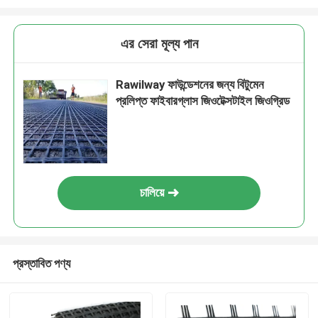
এর সেরা মূল্য পান
Rawilway ফাউন্ডেশনের জন্য বিটুমেন
প্রলিপ্ত ফাইবারগ্লাস জিওটেক্সটাইল জিওগ্রিড
চালিয়ে
প্রস্তাবিত পণ্য