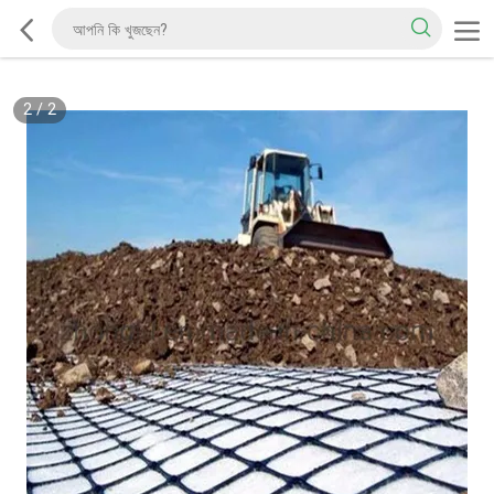
2
/
2