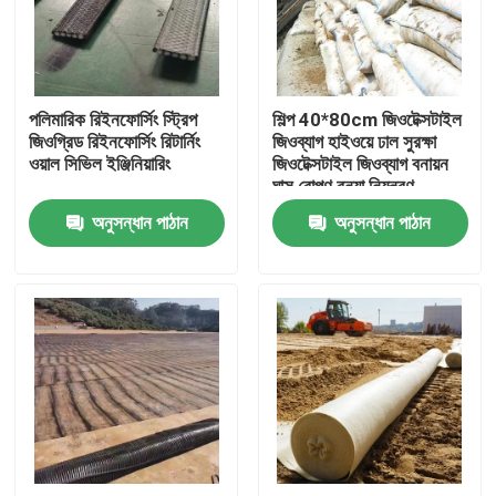
VR প্রদর্শন
পলিমারিক রিইনফোর্সিং স্ট্রিপ
শিল্প 40*80cm জিওটেক্সটাইল
আমাদের সম্পর্কে
জিওগ্রিড রিইনফোর্সিং রিটার্নিং
জিওব্যাগ হাইওয়ে ঢাল সুরক্ষা
ওয়াল সিভিল ইঞ্জিনিয়ারিং
জিওটেক্সটাইল জিওব্যাগ বনায়ন
ঘাস রোপণ বন্যা নিয়ন্ত্রণ
কারখানা ভ্রমণ
জিওটেক্সটাইল জিওব্যাগ
অনুসন্ধান পাঠান
অনুসন্ধান পাঠান
মান নিয়ন্ত্রণ
আমাদের সাথে যোগাযোগ করুন
উদ্ধৃতির জন্য আবেদন
জিওটেক্সটাইল জিওগ্রিড