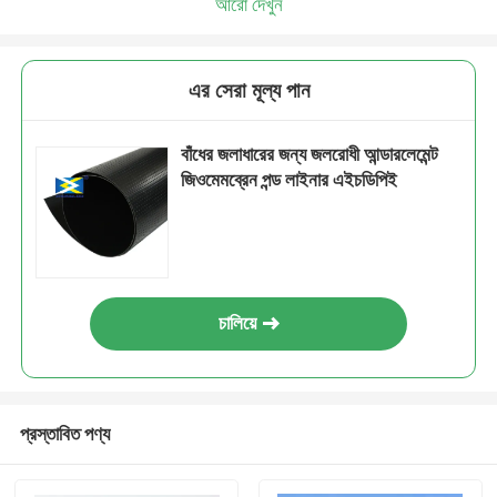
আরো দেখুন
এর সেরা মূল্য পান
বাঁধের জলাধারের জন্য জলরোধী আন্ডারলেমেন্ট
জিওমেমব্রেন পন্ড লাইনার এইচডিপিই
চালিয়ে
প্রস্তাবিত পণ্য