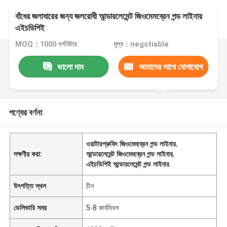
বাঁধের জলাধারের জন্য জলরোধী আন্ডারলেমেন্ট জিওমেমব্রেন পন্ড লাইনার
এইচডিপিই
MOQ：1000 বর্গমিটার
মূল্য：negotiable
ভালো দাম
আমাদের সাথে যোগাযোগ
করুন
পণ্যের বর্ণনা
ওয়াটারপ্রুফিং জিওমেমব্রেন পন্ড লাইনার
,
লক্ষণীয় করা:
আন্ডারলেমেন্ট জিওমেমব্রেন পন্ড লাইনার
,
এইচডিপিই আন্ডারলেমেন্ট পন্ড লাইনার
উৎপত্তি স্থল
চীন
ডেলিভারি সময়
5-8 কার্যদিবস