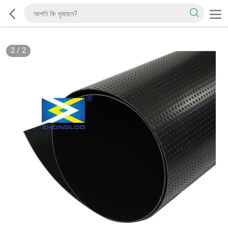
2
/
2