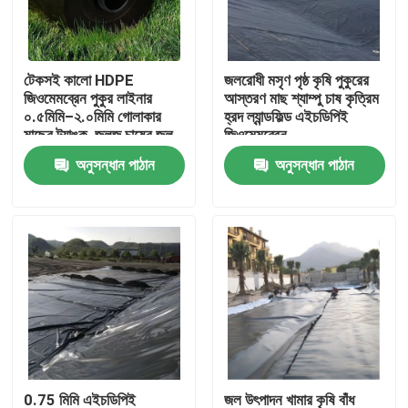
VR প্রদর্শন
টেকসই কালো HDPE
জলরোধী মসৃণ পৃষ্ঠ কৃষি পুকুরের
জিওমেমব্রেন পুকুর লাইনার
আস্তরণ মাছ শ্যাম্পু চাষ কৃত্রিম
আমাদের সম্পর্কে
০.৫মিমি–২.০মিমি গোলাকার
হ্রদ ল্যান্ডফিল্ড এইচডিপিই
মাছের ট্যাঙ্ক, জলজ চাষের জল
জিওমেমব্রেন
সংরক্ষণ, জলাধার এবং বাঁধ
অনুসন্ধান পাঠান
অনুসন্ধান পাঠান
কারখানা ভ্রমণ
জলরোধী করার জন্য
মান নিয়ন্ত্রণ
আমাদের সাথে যোগাযোগ করুন
উদ্ধৃতির জন্য আবেদন
জিওটেক্সটাইল জিওগ্রিড
0.75 মিমি এইচডিপিই
জল উৎপাদন খামার কৃষি বাঁধ