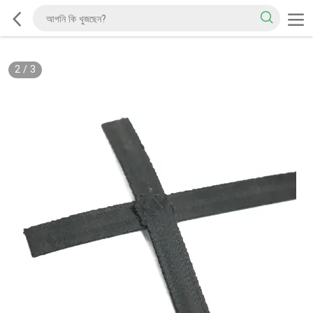
2
/
3