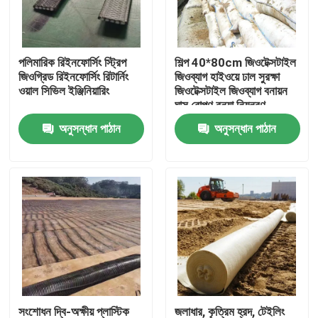
VR প্রদর্শন
পলিমারিক রিইনফোর্সিং স্ট্রিপ
শিল্প 40*80cm জিওটেক্সটাইল
জিওগ্রিড রিইনফোর্সিং রিটার্নিং
জিওব্যাগ হাইওয়ে ঢাল সুরক্ষা
আমাদের সম্পর্কে
ওয়াল সিভিল ইঞ্জিনিয়ারিং
জিওটেক্সটাইল জিওব্যাগ বনায়ন
ঘাস রোপণ বন্যা নিয়ন্ত্রণ
জিওটেক্সটাইল জিওব্যাগ
অনুসন্ধান পাঠান
অনুসন্ধান পাঠান
কারখানা ভ্রমণ
মান নিয়ন্ত্রণ
আমাদের সাথে যোগাযোগ করুন
উদ্ধৃতির জন্য আবেদন
জিওটেক্সটাইল জিওগ্রিড
সংশোধন দ্বি-অক্ষীয় প্লাস্টিক
জলাধার, কৃত্রিম হ্রদ, টেইলিং