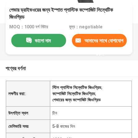
পেভার ড্রাইভওয়ের জন্য ইস্পাত প্লাস্টিক কম্পোজিট সিন্থেটিক
জিওগ্রিড
MOQ：1000 বর্গ মিটার
মূল্য：negotiable
ভালো দাম
আমাদের সাথে যোগাযোগ
করুন
পণ্যের বর্ণনা
স্টিল প্লাস্টিক সিন্থেটিক জিওগ্রিড
,
লক্ষণীয় করা:
কম্পোজিট সিন্থেটিক জিওগ্রিড
,
পেভারের জন্য কম্পোজিট জিওগ্রিড
উৎপত্তি স্থল
চীন
ডেলিভারি সময়
5-8 কাজের দিন