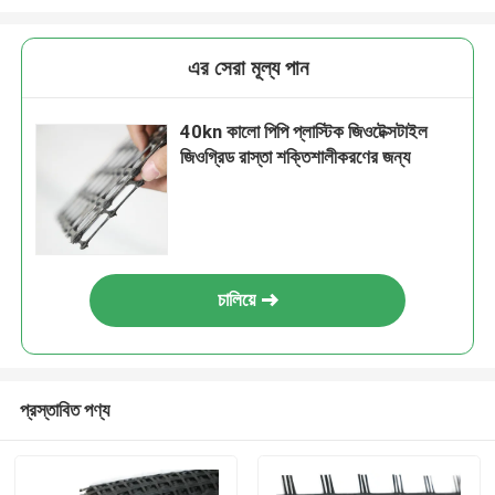
এর সেরা মূল্য পান
40kn কালো পিপি প্লাস্টিক জিওটেক্সটাইল
জিওগ্রিড রাস্তা শক্তিশালীকরণের জন্য
চালিয়ে
প্রস্তাবিত পণ্য