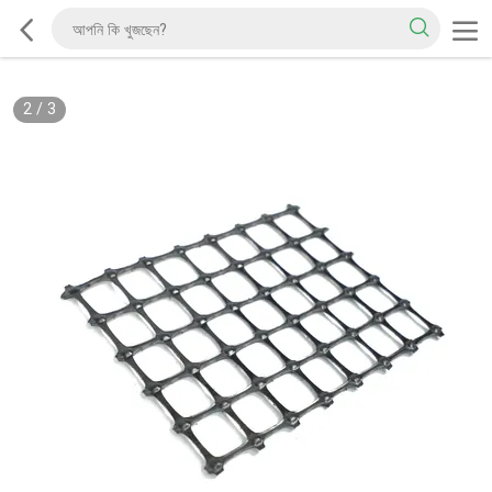
2
/
3