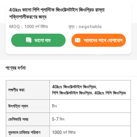
40kn কালো পিপি প্লাস্টিক জিওটেক্সটাইল জিওগ্রিড রাস্তা
শক্তিশালীকরণের জন্য
MOQ：1000 বর্গ মিটার
মূল্য：negotiable
ভালো দাম
আমাদের সাথে যোগাযোগ
করুন
পণ্যের বর্ণনা
40kn জিওটেক্সটাইল জিওগ্রিড
,
লক্ষণীয় করা:
পিপি জিওটেক্সটাইল জিওগ্রিড
,
40kn পিপি জিওগ্রিড
উৎপত্তি স্থল
চীন
ডেলিভারি সময়
5-7 দিন
ন্যূনতম চাহিদার পরিমাণ
1000 বর্গ মিটার