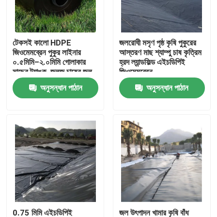
VR প্রদর্শন
টেকসই কালো HDPE
জলরোধী মসৃণ পৃষ্ঠ কৃষি পুকুরের
জিওমেমব্রেন পুকুর লাইনার
আস্তরণ মাছ শ্যাম্পু চাষ কৃত্রিম
আমাদের সম্পর্কে
০.৫মিমি–২.০মিমি গোলাকার
হ্রদ ল্যান্ডফিল্ড এইচডিপিই
মাছের ট্যাঙ্ক, জলজ চাষের জল
জিওমেমব্রেন
সংরক্ষণ, জলাধার এবং বাঁধ
অনুসন্ধান পাঠান
অনুসন্ধান পাঠান
কারখানা ভ্রমণ
জলরোধী করার জন্য
মান নিয়ন্ত্রণ
আমাদের সাথে যোগাযোগ করুন
উদ্ধৃতির জন্য আবেদন
জিওটেক্সটাইল জিওগ্রিড
0.75 মিমি এইচডিপিই
জল উৎপাদন খামার কৃষি বাঁধ