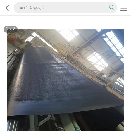
2
/
2