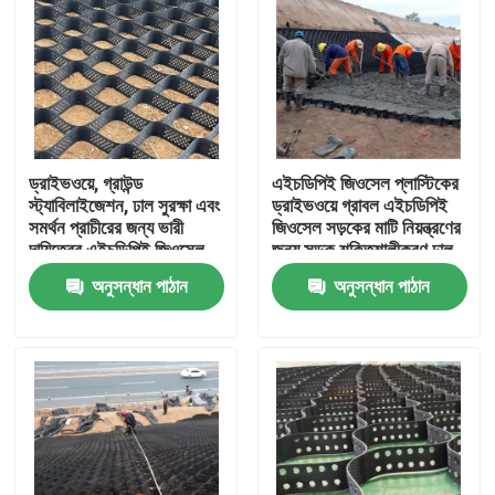
ড্রাইভওয়ে, গ্রাউন্ড
এইচডিপিই জিওসেল প্লাস্টিকের
স্ট্যাবিলাইজেশন, ঢাল সুরক্ষা এবং
ড্রাইভওয়ে গ্রাবল এইচডিপিই
সমর্থন প্রাচীরের জন্য ভারী
জিওসেল সড়কের মাটি নিয়ন্ত্রণের
দায়িত্বের এইচডিপিই জিওসেল
জন্য সড়ক শক্তিশালীকরণ ঢাল
গ্রাউল গ্রিড সিস্টেম
সুরক্ষা ক্ষয় নিয়ন্ত্রণ গ্রাবল
অনুসন্ধান পাঠান
অনুসন্ধান পাঠান
হাইওয়ে
বাড়ি
পণ্য
ভিডিও