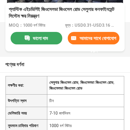
প্লাস্টিক এইচডিপিই জিওসেলডা জিওসেল রোড সেলুলার কনফাইনমেন্ট
সিস্টেম ক্ষয় নিয়ন্ত্রণ
MOQ：1000 বর্গ মিটার
মূল্য：USD0.31-USD3.16 per square meter
ভালো দাম
আমাদের সাথে যোগাযোগ
করুন
পণ্যের বর্ণনা
সেলুলার জিওসেল রোড
,
জিওসেলডা জিওসেল রোড
,
লক্ষণীয় করা:
জিওসেলডা জিওসেল রোড
উৎপত্তি স্থল
চীন
ডেলিভারি সময়
7-10 কার্যদিবস
ন্যূনতম চাহিদার পরিমাণ
1000 বর্গ মিটার