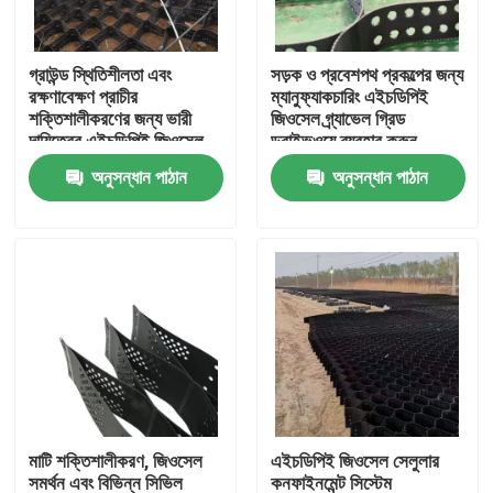
VR প্রদর্শন
গ্রাউন্ড স্থিতিশীলতা এবং
সড়ক ও প্রবেশপথ প্রকল্পের জন্য
রক্ষণাবেক্ষণ প্রাচীর
ম্যানুফ্যাকচারিং এইচডিপিই
শক্তিশালীকরণের জন্য ভারী
জিওসেল গ্র্যাভেল গ্রিড
আমাদের সম্পর্কে
দায়িত্বের এইচডিপিই জিওসেল
ড্রাইভওয়ে ব্যবহার করুন
ড্রাইভওয়ে গ্রাভেল গ্রিড
অনুসন্ধান পাঠান
অনুসন্ধান পাঠান
প্লাস্টিকের জিওসেল সিস্টেম
কারখানা ভ্রমণ
মান নিয়ন্ত্রণ
আমাদের সাথে যোগাযোগ করুন
উদ্ধৃতির জন্য আবেদন
মাটি শক্তিশালীকরণ, জিওসেল
এইচডিপিই জিওসেল সেলুলার
জিওটেক্সটাইল জিওগ্রিড
সমর্থন এবং বিভিন্ন সিভিল
কনফাইনমেন্ট সিস্টেম