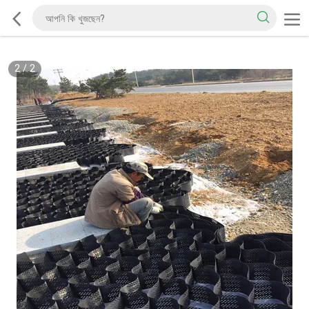
2
/
2