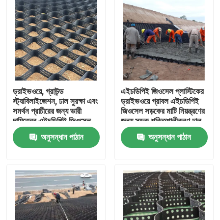
ড্রাইভওয়ে, গ্রাউন্ড
এইচডিপিই জিওসেল প্লাস্টিকের
স্ট্যাবিলাইজেশন, ঢাল সুরক্ষা এবং
ড্রাইভওয়ে গ্রাবল এইচডিপিই
সমর্থন প্রাচীরের জন্য ভারী
জিওসেল সড়কের মাটি নিয়ন্ত্রণের
দায়িত্বের এইচডিপিই জিওসেল
জন্য সড়ক শক্তিশালীকরণ ঢাল
গ্রাউল গ্রিড সিস্টেম
সুরক্ষা ক্ষয় নিয়ন্ত্রণ গ্রাবল
অনুসন্ধান পাঠান
অনুসন্ধান পাঠান
হাইওয়ে
বাড়ি
পণ্য
ভিডিও