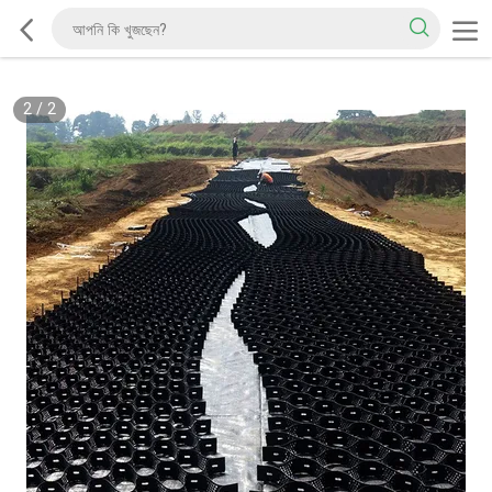
2
/
2