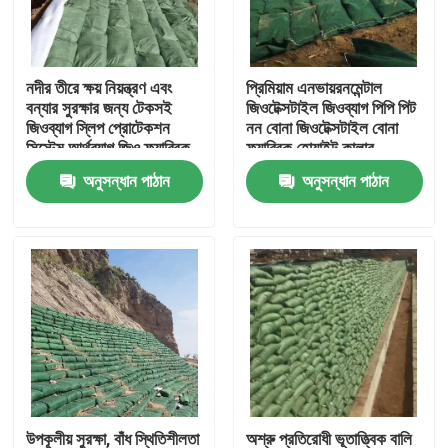
VR প্রদর্শন
নদীর তীরে ক্ষয় নিয়ন্ত্রণ এবং
প্রিমিয়াম এনভায়রনমেন্টাল
বন্যার সুরক্ষার জন্য টেকসই
জিওটেক্সটাইল জিওব্যাগ পিপি পিট
আমাদের সম্পর্কে
জিওব্যাগ স্লিপ প্রোটেকশন
নন বোনা জিওটেক্সটাইল বোনা
সিস্টেম আর্থব্যাগ জিও ফ্যাব্রিক
ফ্যাব্রিক হোয়াইট কালার
ব্যাগ
জিওটেক্সটাইল জিওব্যাগ
অনুসন্ধান পাঠান
অনুসন্ধান পাঠান
কারখানা ভ্রমণ
মান নিয়ন্ত্রণ
আমাদের সাথে যোগাযোগ করুন
উদ্ধৃতির জন্য আবেদন
জিওটেক্সটাইল জিওগ্রিড
উপকূলীয় সুরক্ষা, বাঁধ স্থিতিশীলতা
অশ্রু প্রতিরোধী ভূতাত্ত্বিক বালি