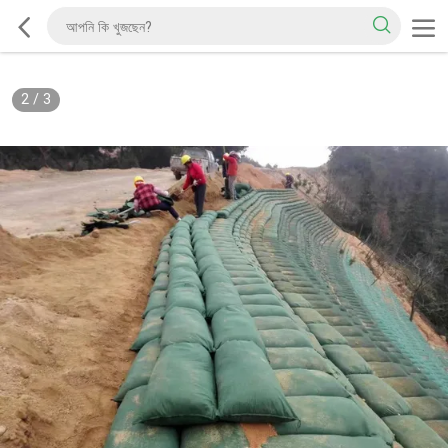
2
/
3