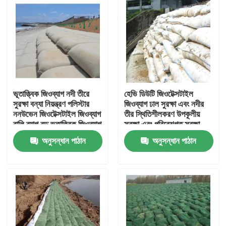
ভূতাত্ত্বিক জিওব্যাগ নদী তীরে
হেভি ডিউটি ​​জিওটেক্সটাইল
সুরক্ষা বন্যা নিয়ন্ত্রণ পলিস্টার
জিওব্যাগ ঢাল সুরক্ষা এবং নদীর
ননউভেন জিওটেক্সটাইল জিওব্যাগ
তীর স্থিতিশীলকরণ উপকূলীয়
বালি ব্যাগ বড় ভূতাত্ত্বিক জিওব্যাগ
সুরক্ষা এবং পরিবেশগত সুরক্ষা
সৈকত সুরক্ষার জন্য
ব্যবস্থার জন্য ডিজাইন করা
অনুসন্ধান পাঠান
অনুসন্ধান পাঠান
হয়েছে
বাড়ি
পণ্য
ভিডিও