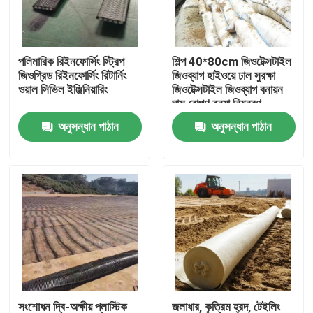
VR প্রদর্শন
পলিমারিক রিইনফোর্সিং স্ট্রিপ
শিল্প 40*80cm জিওটেক্সটাইল
জিওগ্রিড রিইনফোর্সিং রিটার্নিং
জিওব্যাগ হাইওয়ে ঢাল সুরক্ষা
আমাদের সম্পর্কে
ওয়াল সিভিল ইঞ্জিনিয়ারিং
জিওটেক্সটাইল জিওব্যাগ বনায়ন
ঘাস রোপণ বন্যা নিয়ন্ত্রণ
জিওটেক্সটাইল জিওব্যাগ
অনুসন্ধান পাঠান
অনুসন্ধান পাঠান
কারখানা ভ্রমণ
মান নিয়ন্ত্রণ
আমাদের সাথে যোগাযোগ করুন
উদ্ধৃতির জন্য আবেদন
জিওটেক্সটাইল জিওগ্রিড
সংশোধন দ্বি-অক্ষীয় প্লাস্টিক
জলাধার, কৃত্রিম হ্রদ, টেইলিং