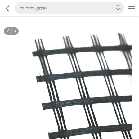
2
/
5