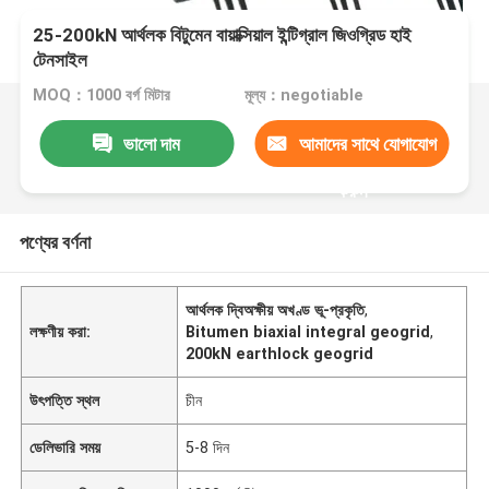
25-200kN আর্থলক বিটুমেন বায়াক্সিয়াল ইন্টিগ্রাল জিওগ্রিড হাই
টেনসাইল
MOQ：1000 বর্গ মিটার
মূল্য：negotiable
ভালো দাম
আমাদের সাথে যোগাযোগ
করুন
পণ্যের বর্ণনা
আর্থলক দ্বিঅক্ষীয় অখণ্ড ভূ-প্রকৃতি
,
লক্ষণীয় করা:
Bitumen biaxial integral geogrid
,
200kN earthlock geogrid
উৎপত্তি স্থল
চীন
ডেলিভারি সময়
5-8 দিন