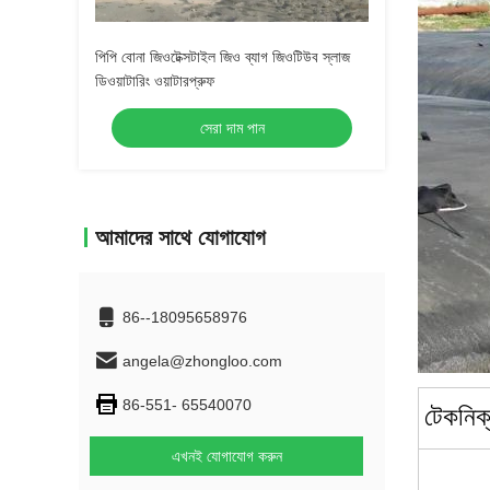
পিপি বোনা জিওটেক্সটাইল জিও ব্যাগ জিওটিউব স্লাজ
ডিওয়াটারিং ওয়াটারপ্রুফ
সেরা দাম পান
আমাদের সাথে যোগাযোগ
86--18095658976
angela@zhongloo.com
86-551- 65540070
টেকনিক
এখনই যোগাযোগ করুন