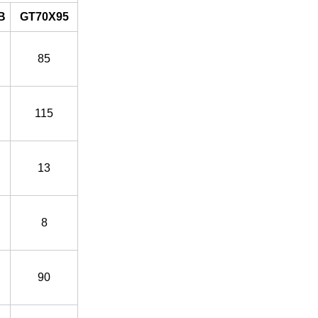
B
GT70X95
85
115
13
8
90