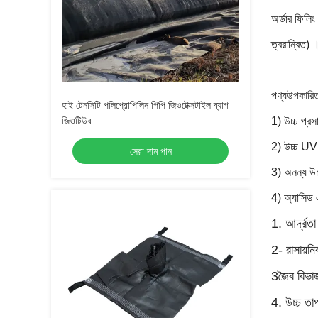
অর্ডার ফিলিং
ত্বরান্বিত) 
পণ্য
উপকারিত
হাই টেনসিটি পলিপ্রোপিলিন পিপি জিওটেক্সটাইল ব্যাগ
1) উচ্চ প্
জিওটিউব
2) উচ্চ UV
সেরা দাম পান
3) অনন্য উ
4) অ্যাসিড 
1. আর্দ্রতা
2- রাসায়ন
3জৈব বিভাজ
4. উচ্চ তাপ