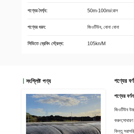
পণ্যের দৈর্ঘ্য:
50m-100m/রোল
পণ্যের ধরন:
জিওটিউব, বোনা বোনা
সিডিতে ব্রেকিং স্ট্রেন্থ:
105kn/M
পণ্যের বর্ণ
সংশ্লিষ্ট পণ্য
পণ্যের বর্ণন
জিওটিউব উচ্চ
করুন;
সাধারণ
কিন্তু সরাসর