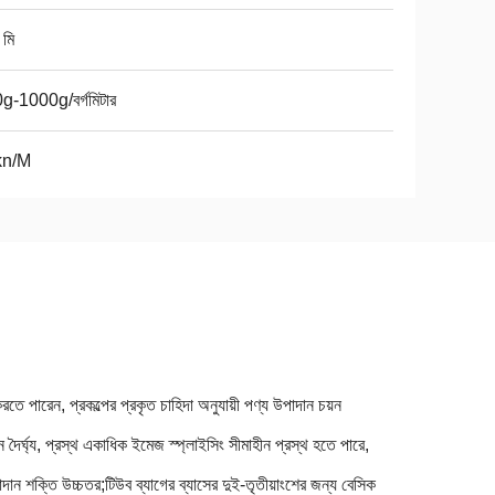
 মি
g-1000g/বর্গমিটার
kn/M
ে পারেন, প্রকল্পের প্রকৃত চাহিদা অনুযায়ী পণ্য উপাদান চয়ন
ন দৈর্ঘ্য, প্রস্থ একাধিক ইমেজ স্প্লাইসিং সীমাহীন প্রস্থ হতে পারে,
াদান শক্তি উচ্চতর;
টিউব ব্যাগের ব্যাসের দুই-তৃতীয়াংশের জন্য বেসিক