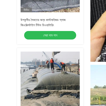
ভিডিও
উপকূলীয় সৈকতের জন্য কাস্টমাইজড স্লাজ
জিওটেক্সটাইল টিউব ডিওয়াটারিং
সেরা দাম পান