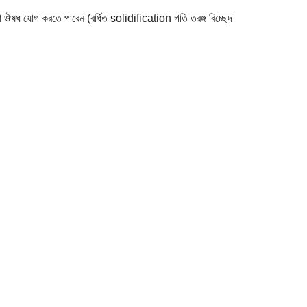
়ী বা ঔষধ যোগ করতে পারেন (বর্ধিত solidification গতি তরঙ্গ বিচ্ছেদ