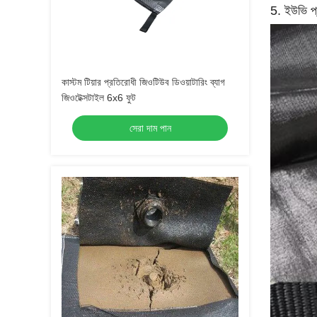
5. ইউভি প
কাস্টম টিয়ার প্রতিরোধী জিওটিউব ডিওয়াটারিং ব্যাগ
জিওটেক্সটাইল 6x6 ফুট
সেরা দাম পান