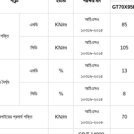
পয়েন্ট
ইউনিট
পরীক্ষার মান
GT70X95
আইএসও
এমডি
KN/m
85
১০৩১৯-২০১৫
 শক্তি
আইএসও
সিডি
KN/m
105
১০৩১৯-২০১৫
আইএসও
এমডি
%
13
১০৩১৯-২০১৫
দৈর্ঘ্য
আইএসও
সিডি
%
8
১০৩১৯-২০১৫
আইএসও
লাইয়ের প্রসার্য শক্তি
KN/m
70
১০৩২১-২০০৮