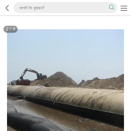
2
/
4