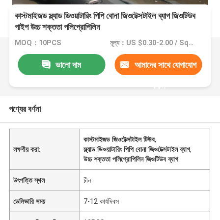
কাস্টমাইজড স্ল্যাড ডিওয়াটারিং পিপি বোনা জিওটেক্সটাইল ব্যাগ জিওটিউব
পাইপ উচ্চ শক্ততা পলিপ্রোপিলিন
MOQ：10PCS
মূল্য：US $0.30-2.00 / Square Meter
ভালো দাম
আমাদের সাথে যোগাযোগ
করুন
পণ্যের বর্ণনা
কাস্টমাইজড জিওটেক্সটাইল টিউব
,
লক্ষণীয় করা:
স্ল্যাড ডিওয়াটারিং পিপি বোনা জিওটেক্সটাইল ব্যাগ
,
উচ্চ শক্ততা পলিপ্রোপিলিন জিওটিউব ব্যাগ
উৎপত্তি স্থল
চীন
ডেলিভারি সময়
7-12 কার্যদিবস