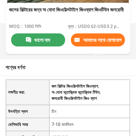
জলের ফিল্টারের জন্য অ বোনা জিওটেক্সটাইল জিওব্যাগ জিওটিউব জলরোধী
MOQ：1000 পিসি
মূল্য：USD0.62-USD3.2 per pcs
ভালো দাম
আমাদের সাথে যোগাযোগ
করুন
পণ্যের বর্ণনা
জল ফিল্টার জিওটেক্সটাইল জিওব্যাগ
,
লক্ষণীয় করা:
অ বোনা ভূতাত্ত্বিক ভূতাত্ত্বিক টিউব
,
জলরোধী জিওটেক্সটাইল জিও ব্যাগ
উৎপত্তি স্থল
চীন
ডেলিভারি সময়
7-10 কার্যদিবস