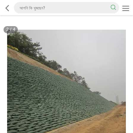
2
/
4