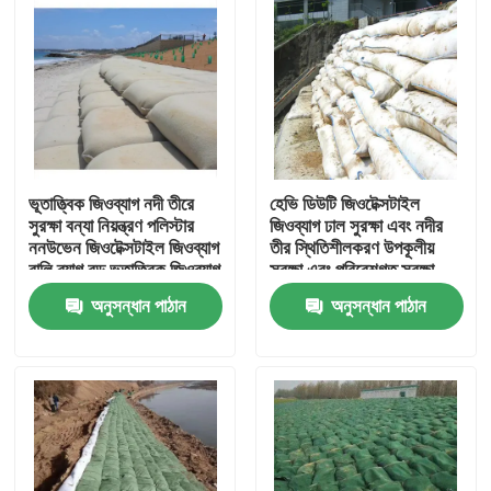
ভূতাত্ত্বিক জিওব্যাগ নদী তীরে
হেভি ডিউটি ​​জিওটেক্সটাইল
সুরক্ষা বন্যা নিয়ন্ত্রণ পলিস্টার
জিওব্যাগ ঢাল সুরক্ষা এবং নদীর
ননউভেন জিওটেক্সটাইল জিওব্যাগ
তীর স্থিতিশীলকরণ উপকূলীয়
বালি ব্যাগ বড় ভূতাত্ত্বিক জিওব্যাগ
সুরক্ষা এবং পরিবেশগত সুরক্ষা
সৈকত সুরক্ষার জন্য
ব্যবস্থার জন্য ডিজাইন করা
অনুসন্ধান পাঠান
অনুসন্ধান পাঠান
হয়েছে
বাড়ি
পণ্য
ভিডিও