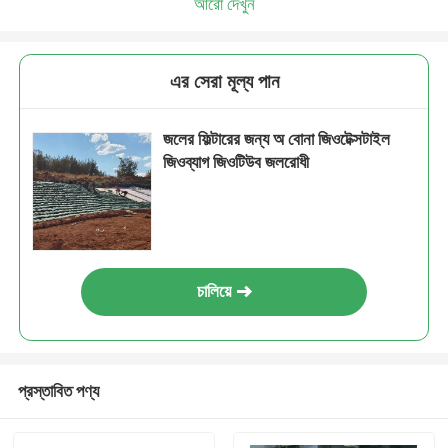
আরো দেখুন
এর সেরা মূল্য পান
জলের ফিল্টারের জন্য অ বোনা জিওটেক্সটাইল
জিওব্যাগ জিওটিউব জলরোধী
চালিয়ে
প্রস্তাবিত পণ্য