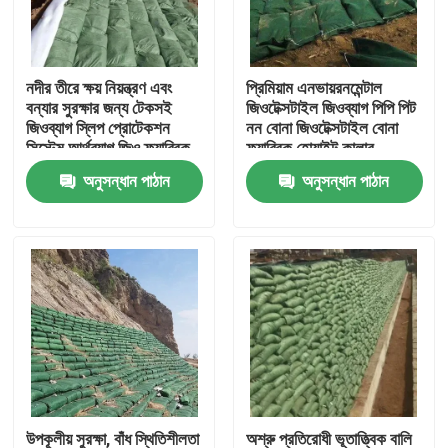
VR প্রদর্শন
নদীর তীরে ক্ষয় নিয়ন্ত্রণ এবং
প্রিমিয়াম এনভায়রনমেন্টাল
বন্যার সুরক্ষার জন্য টেকসই
জিওটেক্সটাইল জিওব্যাগ পিপি পিট
আমাদের সম্পর্কে
জিওব্যাগ স্লিপ প্রোটেকশন
নন বোনা জিওটেক্সটাইল বোনা
সিস্টেম আর্থব্যাগ জিও ফ্যাব্রিক
ফ্যাব্রিক হোয়াইট কালার
ব্যাগ
জিওটেক্সটাইল জিওব্যাগ
অনুসন্ধান পাঠান
অনুসন্ধান পাঠান
কারখানা ভ্রমণ
মান নিয়ন্ত্রণ
আমাদের সাথে যোগাযোগ করুন
উদ্ধৃতির জন্য আবেদন
জিওটেক্সটাইল জিওগ্রিড
উপকূলীয় সুরক্ষা, বাঁধ স্থিতিশীলতা
অশ্রু প্রতিরোধী ভূতাত্ত্বিক বালি